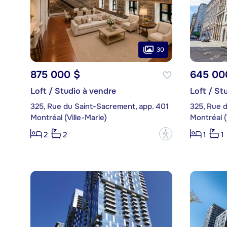
30
875 000 $
645 00
Loft / Studio à vendre
Loft / St
325, Rue du Saint-Sacrement, app. 401
325, Rue 
Montréal (Ville-Marie)
Montréal (
?
2
2
1
1