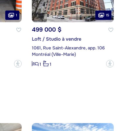
1
15
499 000 $
Loft / Studio à vendre
1061, Rue Saint-Alexandre, app. 106
Montréal (Ville-Marie)
?
?
1
1