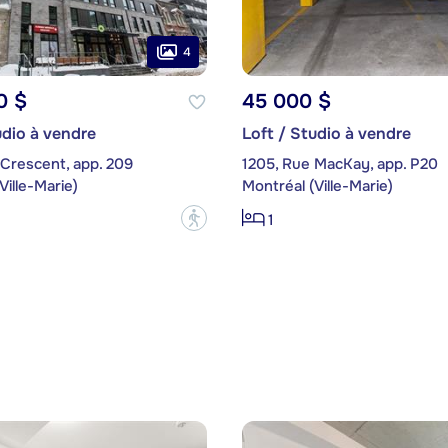
4
0 $
45 000 $
udio à vendre
Loft / Studio à vendre
 Crescent, app. 209
1205, Rue MacKay, app. P20
Ville-Marie)
Montréal (Ville-Marie)
?
1