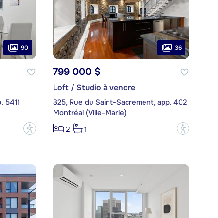
90
36
799 000 $
Loft / Studio à vendre
. 5411
325, Rue du Saint-Sacrement, app. 402
Montréal (Ville-Marie)
?
?
2
1