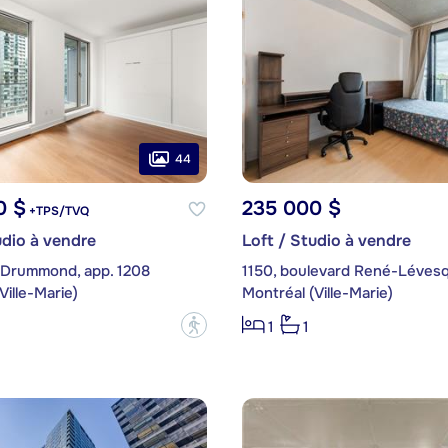
44
0 $
235 000 $
+TPS/TVQ
udio à vendre
Loft / Studio à vendre
 Drummond, app. 1208
Ville-Marie)
Montréal (Ville-Marie)
?
1
1