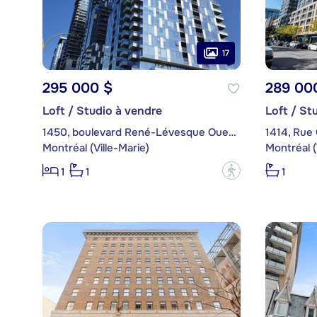
17
295 000 $
289 00
Loft / Studio à vendre
Loft / St
1450, boulevard René-Lévesque Ouest, app. 1507
1414, Rue
Montréal (Ville-Marie)
Montréal (
?
1
1
1