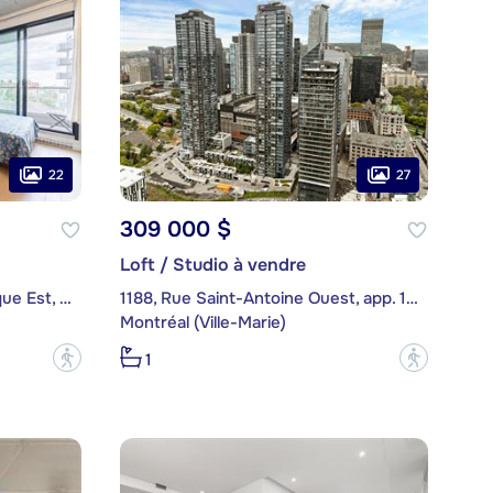
22
27
309 000 $
Loft / Studio à vendre
1150, boulevard René-Lévesque Est, app. 622
1188, Rue Saint-Antoine Ouest, app. 1911
Montréal (Ville-Marie)
?
?
1