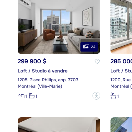
24
299 900 $
285 00
Loft / Studio à vendre
Loft / St
1205, Place Phillips, app. 3703
1200, Rue
Montréal (Ville-Marie)
Montréal (
?
1
1
1