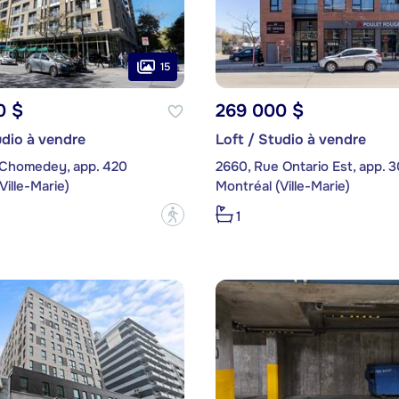
15
0 $
269 000 $
udio à vendre
Loft / Studio à vendre
 Chomedey, app. 420
2660, Rue Ontario Est, app. 
Ville-Marie)
Montréal (Ville-Marie)
?
1