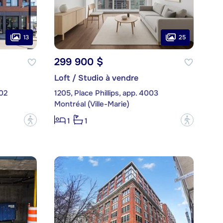
13
25
299 900 $
Loft / Studio à vendre
302
1205, Place Phillips, app. 4003
Montréal (Ville-Marie)
?
?
1
1