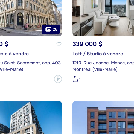
28
0 $
339 000 $
udio à vendre
Loft / Studio à vendre
du Saint-Sacrement, app. 403
1210, Rue Jeanne-Mance, app
Ville-Marie)
Montréal (Ville-Marie)
?
1