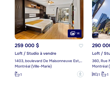
14
259 000 $
290 00
Loft / Studio à vendre
Loft / St
1403, boulevard De Maisonneuve Est, app. 01
360, Rue 
Montréal (Ville-Marie)
Montréal (
?
1
1
1