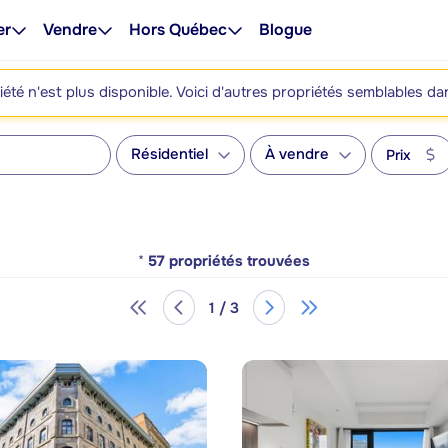
er
Vendre
Hors Québec
Blogue
été n'est plus disponible. Voici d'autres propriétés semblables da
Résidentiel
À vendre
Prix
*
57
propriétés trouvées
1 / 3