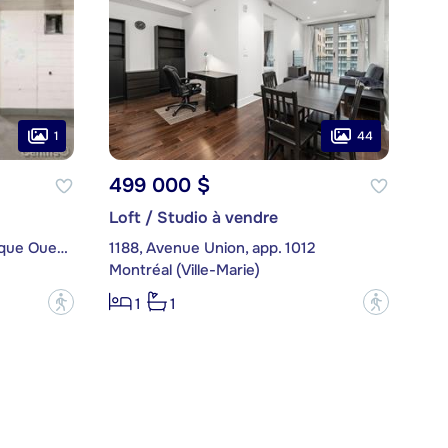
1
44
499 000 $
Loft / Studio à vendre
1450, boulevard René-Lévesque Ouest, app. P4-166
1188, Avenue Union, app. 1012
Montréal (Ville-Marie)
?
?
1
1