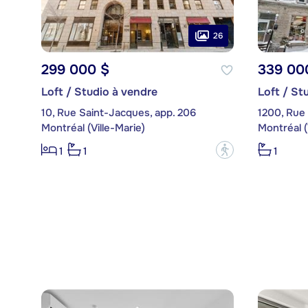
26
299 000 $
339 00
Loft / Studio à vendre
Loft / St
10, Rue Saint-Jacques, app. 206
1200, Rue
Montréal (Ville-Marie)
Montréal (
?
1
1
1