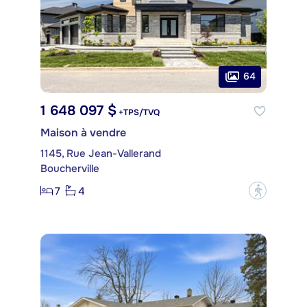
64
1 648 097 $
+TPS/TVQ
Maison à vendre
1145, Rue Jean-Vallerand
Boucherville
7
4
?