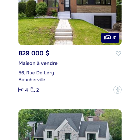
31
829 000 $
Maison à vendre
56, Rue De Léry
Boucherville
4
2
?