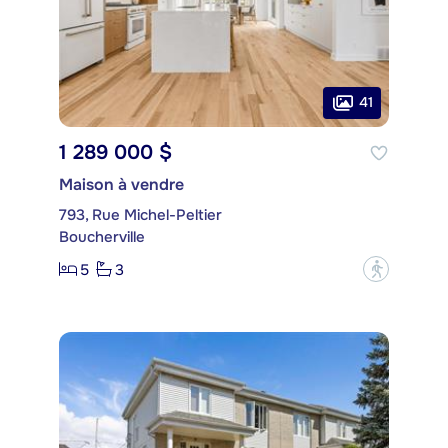
41
1 289 000 $
Maison à vendre
793, Rue Michel-Peltier
Boucherville
5
3
?