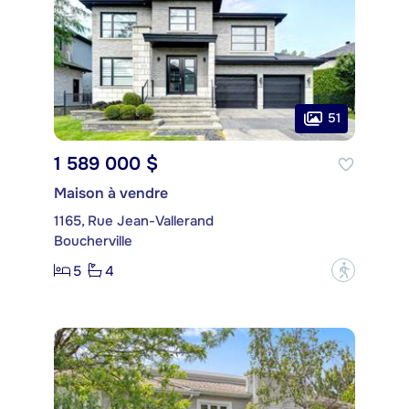
51
1 589 000 $
Maison à vendre
1165, Rue Jean-Vallerand
Boucherville
5
4
?