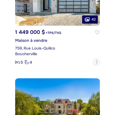
42
1 449 000 $
+TPS/TVQ
Maison à vendre
759, Rue Louis-Quilico
Boucherville
5
4
?