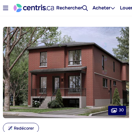
Rechercher
Acheter
Loue
30
Redécorer