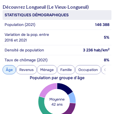
Découvrez
Longueuil (Le Vieux-Longueuil)
STATISTIQUES DÉMOGRAPHIQUES
Population (2021)
146 388
Variation de la pop. entre
5%
2016 et 2021
2
Densité de population
3 236
hab/km
Taux de chômage (2021)
8%
Âge
Revenus
Ménage
Famille
Occupation
Const
Population par groupe d'âge
Moyenne
42 ans