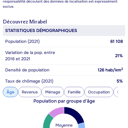
responsabilité découlant des données de localisation est expressément
exclue.
Découvrez
Mirabel
STATISTIQUES DÉMOGRAPHIQUES
Population (2021)
61 108
Variation de la pop. entre
21%
2016 et 2021
2
Densité de population
126
hab/km
Taux de chômage (2021)
5%
Âge
Revenus
Ménage
Famille
Occupation
Const
Population par groupe d'âge
Moyenne