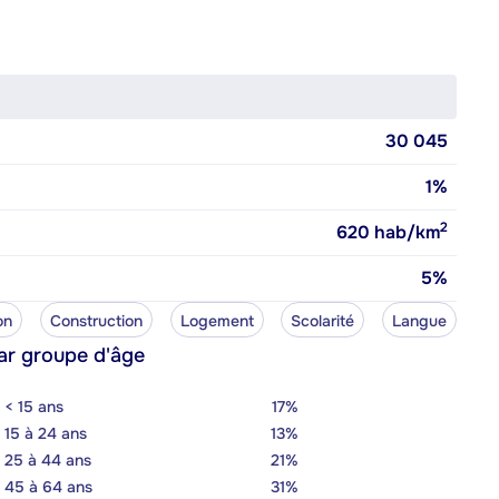
30 045
1%
2
620
hab/km
5%
on
Construction
Logement
Scolarité
Langue
ar groupe d'âge
< 15 ans
17%
15 à 24 ans
13%
25 à 44 ans
21%
45 à 64 ans
31%