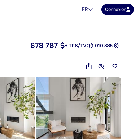
FR
Connexion
878 787 $
+ TPS/TVQ
(1 010 385 $)