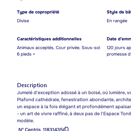
Type de copropriété
Style de bâ
Divise
En rangée
Caractéristiques additionnelles
Date d’em
Animaux acceptés, Cour privée, Sous-sol
120 jours ap
6 pieds +
promesse d’
Description
Jumelé d'exception adossé à un boisé, où lumière, vo
Plafond cathédrale, fenestration abondante, archit
un espace à la fois élégant et profondément apaisan
- un art de vivre raffiné, à deux pas de l'Espace Toni
modèle.
Nº Centris
11831435