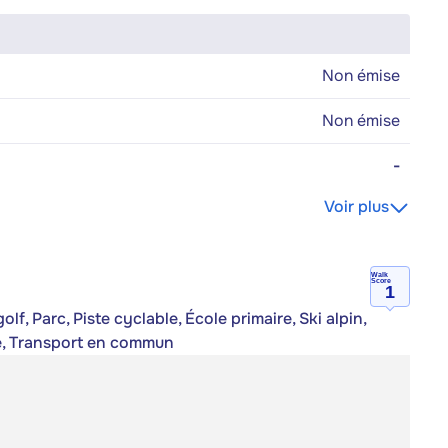
Non émise
Non émise
-
Voir plus
Walk
Score
1
f, Parc, Piste cyclable, École primaire, Ski alpin,
ge, Transport en commun