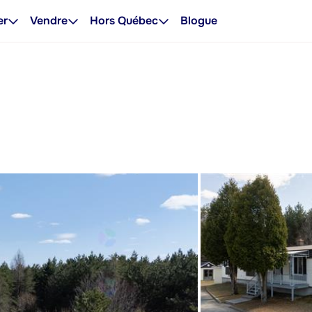
er
Vendre
Hors Québec
Blogue
d