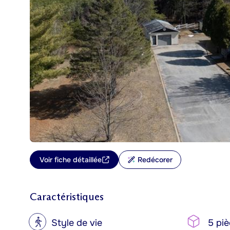
Voir fiche détaillée
Redécorer
Caractéristiques
?
Style de vie
5 piè