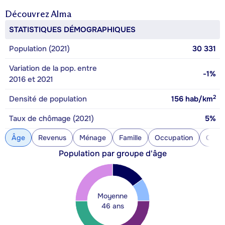
Découvrez
Alma
STATISTIQUES DÉMOGRAPHIQUES
Population (2021)
30 331
Variation de la pop. entre
-1%
2016 et 2021
2
Densité de population
156
hab/km
Taux de chômage (2021)
5%
Âge
Revenus
Ménage
Famille
Occupation
Const
Population par groupe d'âge
Moyenne
46 ans