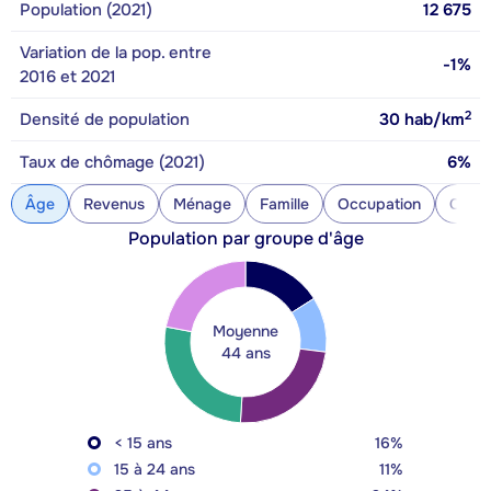
Population (2021)
12 675
Variation de la pop. entre
-1%
2016 et 2021
2
Densité de population
30
hab/km
Taux de chômage (2021)
6%
Âge
Revenus
Ménage
Famille
Occupation
Const
Population par groupe d'âge
Moyenne
44 ans
< 15 ans
16%
15 à 24 ans
11%