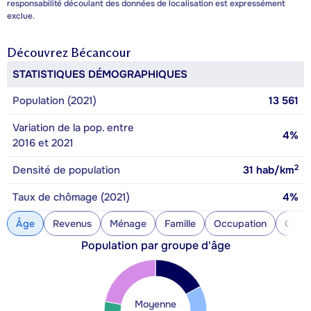
responsabilité découlant des données de localisation est expressément
exclue.
Découvrez
Bécancour
STATISTIQUES DÉMOGRAPHIQUES
Population (2021)
13 561
Variation de la pop. entre
4%
2016 et 2021
2
Densité de population
31
hab/km
Taux de chômage (2021)
4%
Âge
Revenus
Ménage
Famille
Occupation
Const
Population par groupe d'âge
Moyenne