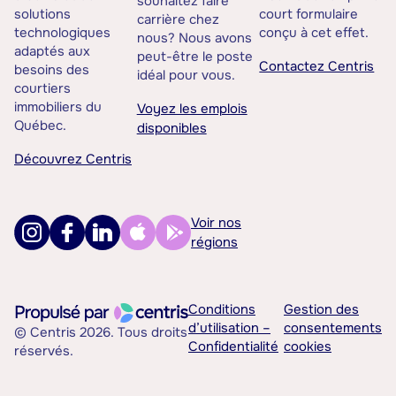
souhaitez faire
solutions
court formulaire
carrière chez
technologiques
conçu à cet effet.
nous? Nous avons
adaptés aux
peut-être le poste
Contactez Centris
besoins des
idéal pour vous.
courtiers
immobiliers du
Voyez les emplois
Québec.
disponibles
Découvrez Centris
Voir nos
régions
Conditions
Gestion des
d’utilisation –
consentements
© Centris 2026. Tous droits
Confidentialité
cookies
réservés.