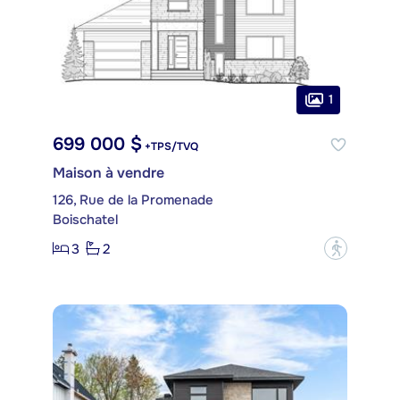
1
699 000 $
+TPS/TVQ
Maison à vendre
126, Rue de la Promenade
Boischatel
3
2
?