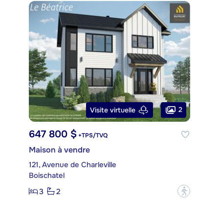
2
Visite virtuelle
647 800 $
+TPS/TVQ
Maison à vendre
121, Avenue de Charleville
Boischatel
3
2
?