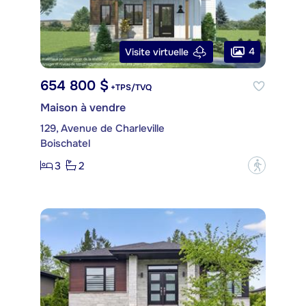
4
Visite virtuelle
654 800 $
+TPS/TVQ
Maison à vendre
129, Avenue de Charleville
Boischatel
3
2
?