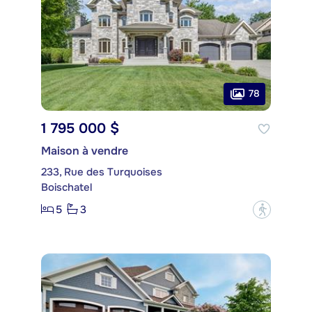
78
1 795 000 $
Maison à vendre
233, Rue des Turquoises
Boischatel
5
3
?