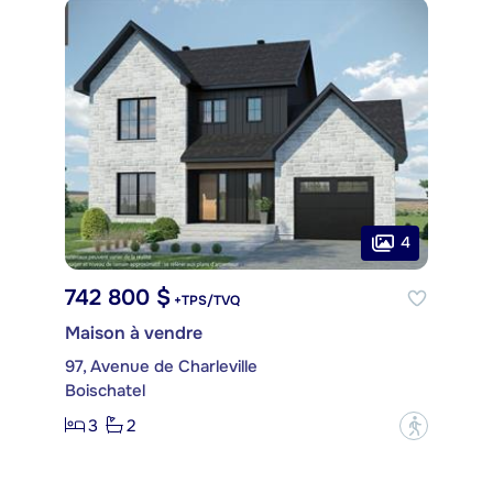
4
742 800 $
+TPS/TVQ
Maison à vendre
97, Avenue de Charleville
Boischatel
3
2
?