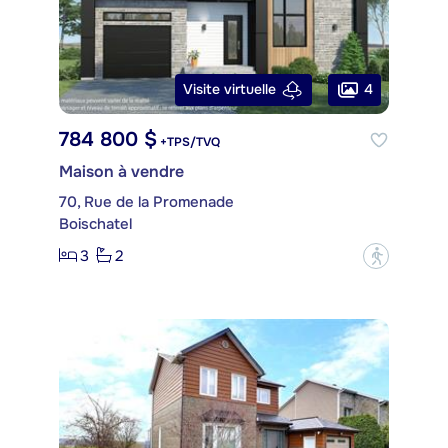
4
Visite virtuelle
784 800 $
+TPS/TVQ
Maison à vendre
70, Rue de la Promenade
Boischatel
3
2
?