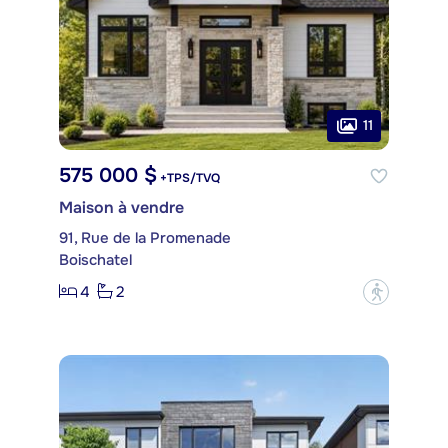
11
575 000 $
+TPS/TVQ
Maison à vendre
91, Rue de la Promenade
Boischatel
4
2
?