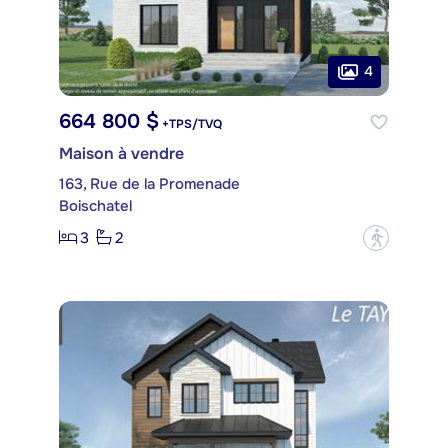
4
664 800 $
+TPS/TVQ
Maison à vendre
163, Rue de la Promenade
Boischatel
3
2
?