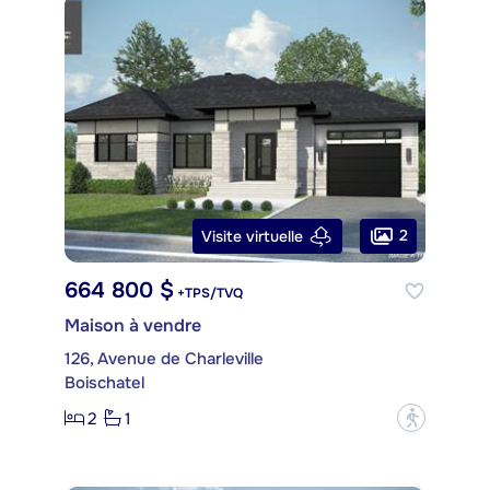
2
Visite virtuelle
664 800 $
+TPS/TVQ
Maison à vendre
126, Avenue de Charleville
Boischatel
2
1
?