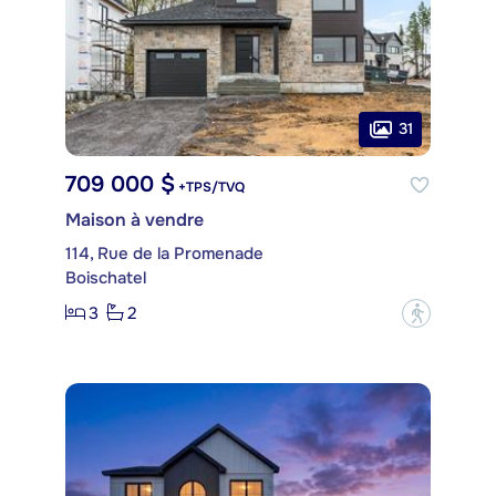
31
709 000 $
+TPS/TVQ
Maison à vendre
114, Rue de la Promenade
Boischatel
3
2
?