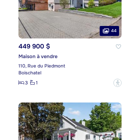
44
449 900 $
Maison à vendre
110, Rue du Piedmont
Boischatel
3
1
?