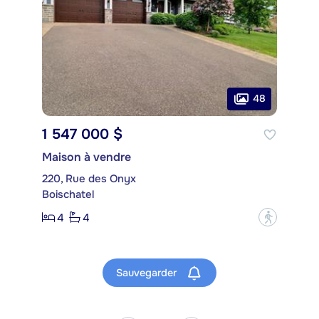
48
1 547 000 $
Maison à vendre
220, Rue des Onyx
Boischatel
4
4
?
Sauvegarder