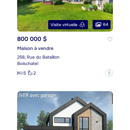
64
Visite virtuelle
800 000 $
Maison à vendre
258, Rue du Bataillon
Boischatel
5
2
?