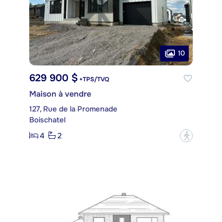
10
629 900 $
+TPS/TVQ
Maison à vendre
127, Rue de la Promenade
Boischatel
4
2
?