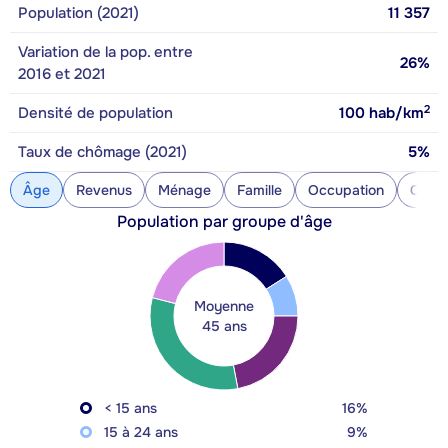
Population (2021)
11 357
Variation de la pop. entre
26%
2016 et 2021
2
Densité de population
100
hab/km
Taux de chômage (2021)
5%
Âge
Revenus
Ménage
Famille
Occupation
Const
Population par groupe d'âge
Moyenne
45 ans
< 15 ans
16%
15 à 24 ans
9%