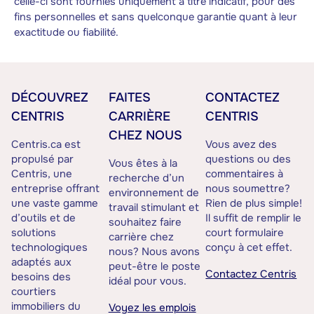
celle-ci sont fournies uniquement à titre indicatif, pour des
fins personnelles et sans quelconque garantie quant à leur
exactitude ou fiabilité.
DÉCOUVREZ
FAITES
CONTACTEZ
CENTRIS
CARRIÈRE
CENTRIS
CHEZ NOUS
Centris.ca est
Vous avez des
propulsé par
questions ou des
Vous êtes à la
Centris, une
commentaires à
recherche d’un
entreprise offrant
nous soumettre?
environnement de
une vaste gamme
Rien de plus simple!
travail stimulant et
d’outils et de
Il suffit de remplir le
souhaitez faire
solutions
court formulaire
carrière chez
technologiques
conçu à cet effet.
nous? Nous avons
adaptés aux
peut-être le poste
Contactez Centris
besoins des
idéal pour vous.
courtiers
immobiliers du
Voyez les emplois