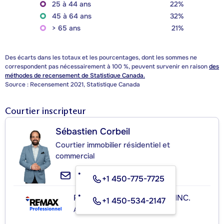
25 à 44 ans
22%
45 à 64 ans
32%
> 65 ans
21%
Des écarts dans les totaux et les pourcentages, dont les sommes ne
correspondent pas nécessairement à 100 %, peuvent survenir en raison
des
méthodes de recensement de Statistique Canada.
Source : Recensement 2021, Statistique Canada
Courtier inscripteur
Sébastien Corbeil
Courtier immobilier résidentiel et
commercial
+1 450-775-7725
RE/MAX PROFESSIONNEL INC.
+1 450-534-2147
Agence immobilière