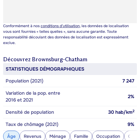
Conformément à nos
conditions d’utilisation
, les données de localisation
vous sont fournies « telles quelles », sans aucune garantie. Toute
responsabilité découlant des données de localisation est expressément
exclue.
Découvrez
Brownsburg-Chatham
STATISTIQUES DÉMOGRAPHIQUES
Population (2021)
7 247
Variation de la pop. entre
2%
2016 et 2021
2
Densité de population
30
hab/km
Taux de chômage (2021)
9%
Âge
Revenus
Ménage
Famille
Occupation
Const