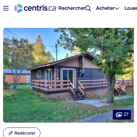
Rechercher
Acheter
Loue
27
Redécorer