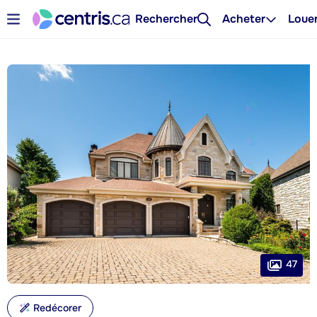
Rechercher
Acheter
Loue
47
Redécorer