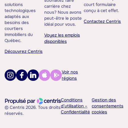
souhaitez faire
solutions
court formulaire
carrière chez
technologiques
conçu à cet effet.
nous? Nous avons
adaptés aux
peut-être le poste
Contactez Centris
besoins des
idéal pour vous.
courtiers
immobiliers du
Voyez les emplois
Québec.
disponibles
Découvrez Centris
Voir nos
régions
Conditions
Gestion des
d’utilisation –
consentements
© Centris 2026. Tous droits
Confidentialité
cookies
réservés.