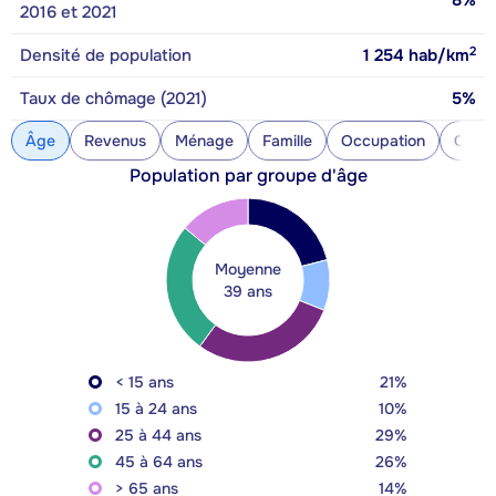
8%
2016 et 2021
2
Densité de population
1 254
hab/km
Taux de chômage (2021)
5%
Âge
Revenus
Ménage
Famille
Occupation
Const
Population par groupe d'âge
Moyenne
39 ans
< 15 ans
21%
15 à 24 ans
10%
25 à 44 ans
29%
45 à 64 ans
26%
> 65 ans
14%