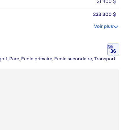
21 400 $
223 300 $
Voir plus
Walk
Score
36
olf, Parc, École primaire, École secondaire, Transport