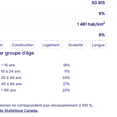
50 815
6%
2
1 481
hab/km
8%
on
Construction
Logement
Scolarité
Langue
ar groupe d'âge
< 15 ans
18%
15 à 24 ans
11%
25 à 44 ans
24%
45 à 64 ans
27%
> 65 ans
20%
 sommes ne correspondent pas nécessairement à 100 %,
e Statistique Canada.