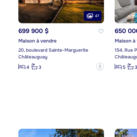
47
699 900 $
650 00
Maison à vendre
Maison à
20, boulevard Sainte-Marguerite
154, Rue P
Châteauguay
Châteaug
?
4
3
5