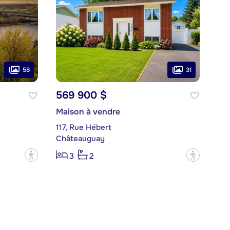
58
31
569 900 $
Maison à vendre
117, Rue Hébert
Châteauguay
?
?
3
2