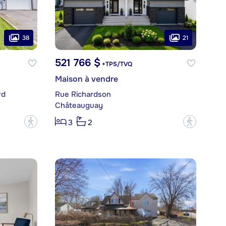
38
21
521 766 $
+TPS/TVQ
Maison à vendre
rd
Rue Richardson
Châteauguay
?
?
3
2