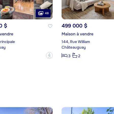
48
0 $
499 000 $
 vendre
Maison à vendre
rincipale
144, Rue William
uay
Châteauguay
?
3
3
2