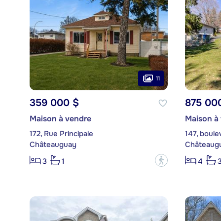
11
359 000 $
875 00
Maison à vendre
Maison à
172, Rue Principale
147, boule
Châteauguay
Châteaug
?
3
1
4