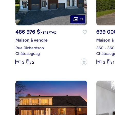
32
486 976 $
699 00
+TPS/TVQ
Maison à vendre
Maison à
Rue Richardson
360 - 360
Châteauguay
Châteaug
?
3
2
3
1