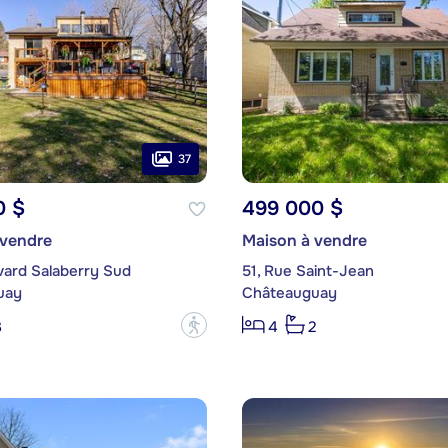
37
0 $
499 000 $
 vendre
Maison à vendre
vard Salaberry Sud
51, Rue Saint-Jean
uay
Châteauguay
?
3
4
2