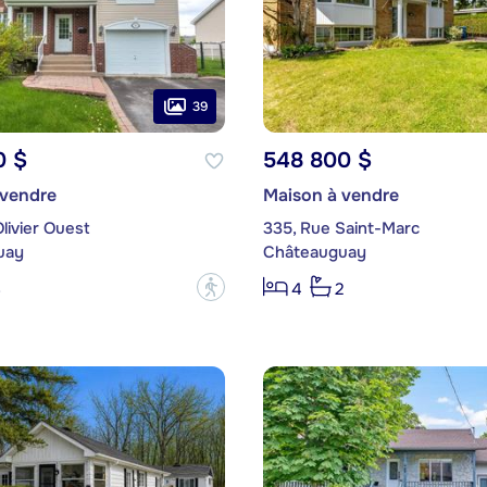
39
0 $
548 800 $
 vendre
Maison à vendre
livier Ouest
335, Rue Saint-Marc
uay
Châteauguay
?
3
4
2