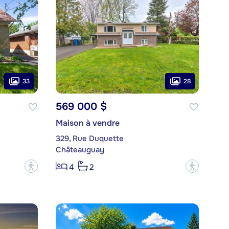
33
28
569 000 $
Maison à vendre
329, Rue Duquette
Châteauguay
?
?
4
2