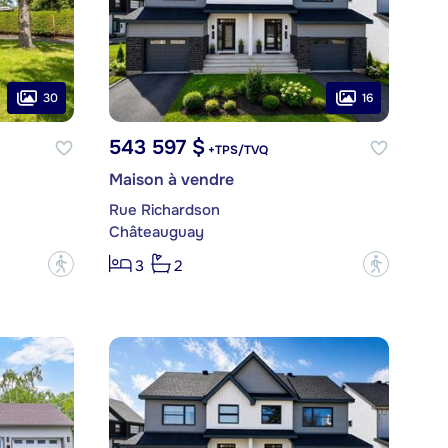
30
16
543 597 $
+TPS/TVQ
Maison à vendre
Rue Richardson
Châteauguay
?
?
3
2