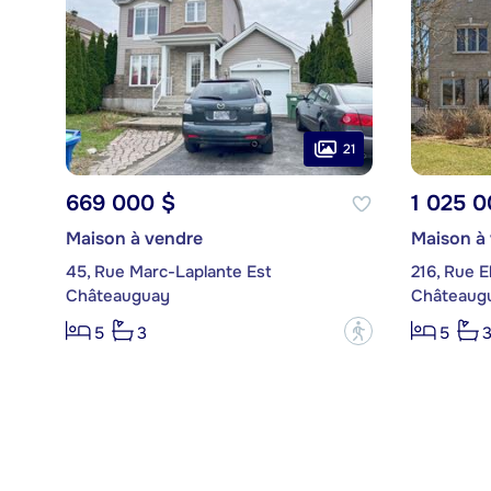
21
669 000 $
1 025 0
Maison à vendre
Maison à
45, Rue Marc-Laplante Est
216, Rue E
Châteauguay
Châteaug
?
5
3
5