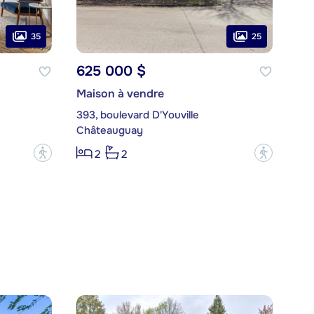
35
25
625 000 $
Maison à vendre
393, boulevard D'Youville
Châteauguay
?
?
2
2