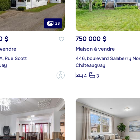
28
0 $
750 000 $
 vendre
Maison à vendre
A, Rue Scott
446, boulevard Salaberry No
uay
Châteauguay
?
4
3