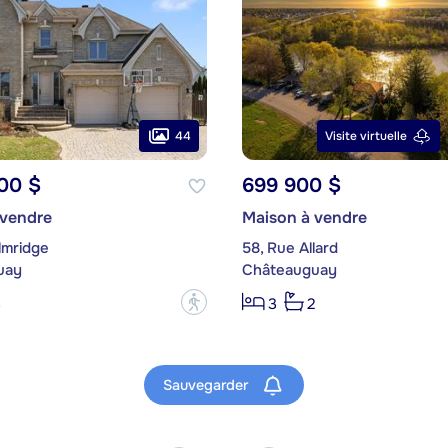
44
Visite virtuelle
00 $
699 900 $
 vendre
Maison à vendre
lmridge
58, Rue Allard
uay
Châteauguay
?
3
3
2
Sauvegarder