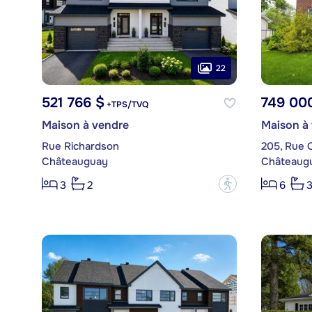
22
521 766 $
749 00
+TPS/TVQ
Maison à vendre
Maison à
Rue Richardson
205, Rue O
Châteauguay
Châteaug
?
3
2
6