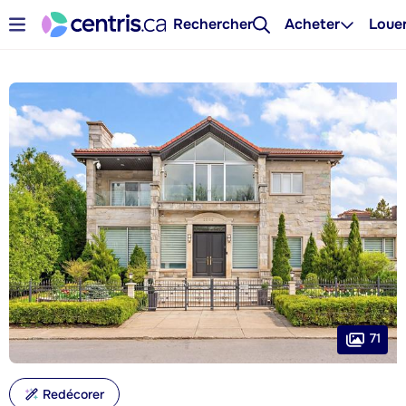
Rechercher
Acheter
Loue
71
Redécorer