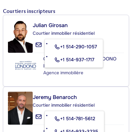
Courtiers inscripteurs
Julian Girosan
Courtier immobilier résidentiel
+1 514-290-1057
GROUPE IMMOBILIER LONDONO
+1 514-937-1717
INC.
Agence immobilière
Jeremy Benaroch
Courtier immobilier résidentiel
+1 514-781-5612
+1 514-933-3235
BARNES-QUÉBEC INC.