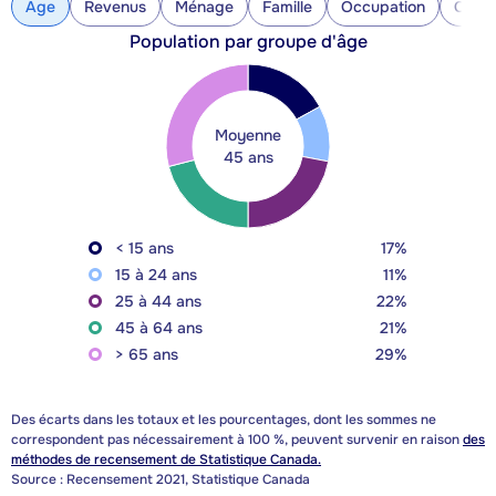
Âge
Revenus
Ménage
Famille
Occupation
Const
Population par groupe d'âge
Moyenne
45 ans
< 15 ans
17%
15 à 24 ans
11%
25 à 44 ans
22%
45 à 64 ans
21%
> 65 ans
29%
Des écarts dans les totaux et les pourcentages, dont les sommes ne
correspondent pas nécessairement à 100 %, peuvent survenir en raison
des
méthodes de recensement de Statistique Canada.
Source : Recensement 2021, Statistique Canada