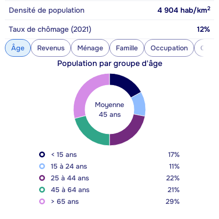
2
Densité de population
4 904
hab/km
Taux de chômage (2021)
12%
Âge
Revenus
Ménage
Famille
Occupation
Const
Population par groupe d'âge
Moyenne
45 ans
< 15 ans
17%
15 à 24 ans
11%
25 à 44 ans
22%
45 à 64 ans
21%
> 65 ans
29%