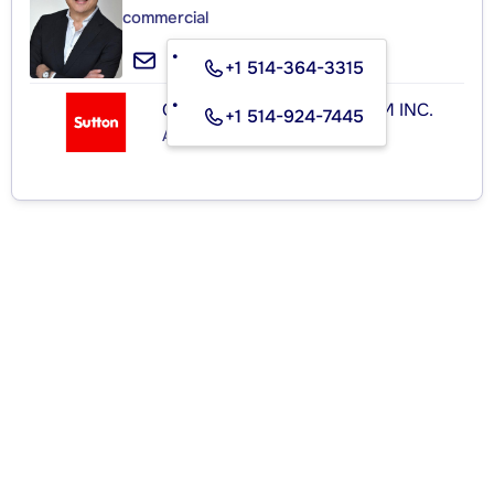
commercial
+1 514-364-3315
GROUPE SUTTON-CLODEM INC.
+1 514-924-7445
Agence immobilière