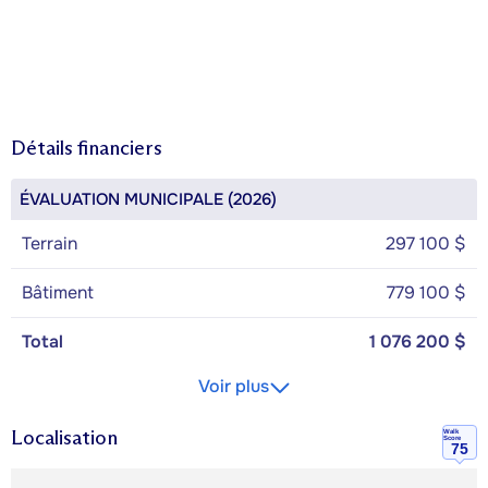
Détails financiers
ÉVALUATION MUNICIPALE (2026)
Terrain
297 100 $
Bâtiment
779 100 $
Total
1 076 200 $
Voir plus
Localisation
Walk
Score
75