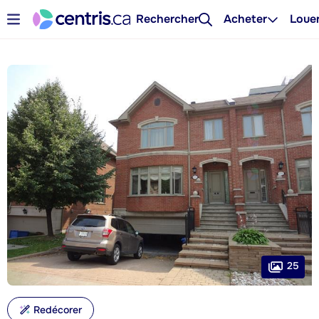
Rechercher
Acheter
Loue
25
Redécorer