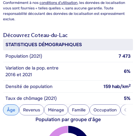
Conformément à nos
conditions d’utilisation
, les données de localisation
vous sont fournies « telles quelles », sans aucune garantie. Toute
responsabilité découlant des données de localisation est expressément
exclue.
Découvrez
Coteau-du-Lac
STATISTIQUES DÉMOGRAPHIQUES
Population (2021)
7 473
Variation de la pop. entre
6%
2016 et 2021
2
Densité de population
159
hab/km
Taux de chômage (2021)
5%
Âge
Revenus
Ménage
Famille
Occupation
Const
Population par groupe d'âge