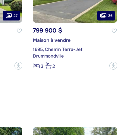
27
36
799 900 $
Maison à vendre
1695, Chemin Terra-Jet
Drummondville
?
?
3
2