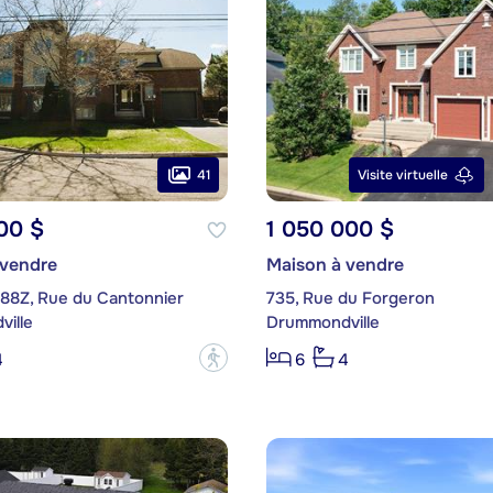
41
Visite virtuelle
00 $
1 050 000 $
 vendre
Maison à vendre
088Z, Rue du Cantonnier
735, Rue du Forgeron
ille
Drummondville
?
4
6
4