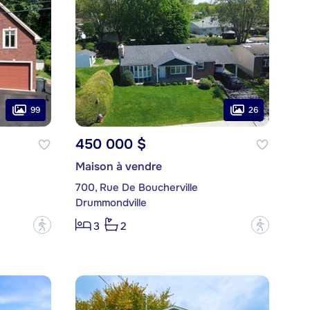
99
26
450 000 $
Maison à vendre
700, Rue De Boucherville
Drummondville
?
?
3
2