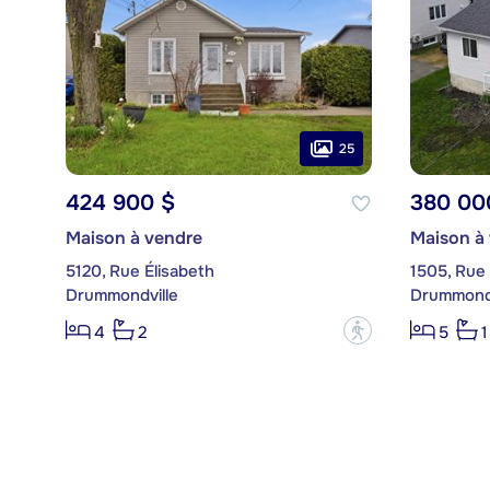
25
424 900 $
380 00
Maison à vendre
Maison à
5120, Rue Élisabeth
1505, Rue
Drummondville
Drummondv
?
4
2
5
1