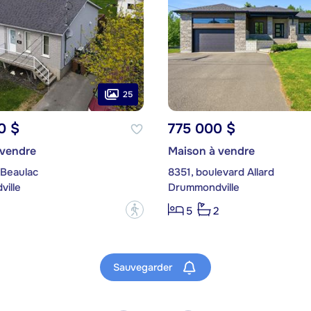
25
0 $
775 000 $
 vendre
Maison à vendre
 Beaulac
8351, boulevard Allard
ille
Drummondville
?
5
2
Sauvegarder