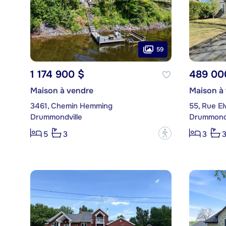
59
1 174 900 $
489 00
Maison à vendre
Maison à
3461, Chemin Hemming
55, Rue El
Drummondville
Drummondv
?
5
3
3