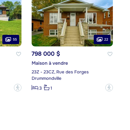
55
22
798 000 $
Maison à vendre
23Z - 23CZ, Rue des Forges
Drummondville
?
?
3
1