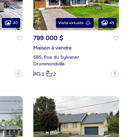
40
45
Visite virtuelle
799 000 $
Maison à vendre
585, Rue du Sylvaner
Drummondville
?
?
3
2