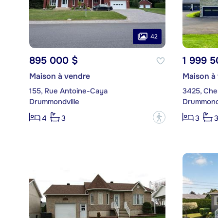
42
895 000 $
1 999 5
Maison à vendre
Maison à
155, Rue Antoine-Caya
3425, Ch
Drummondville
Drummondv
?
4
3
3