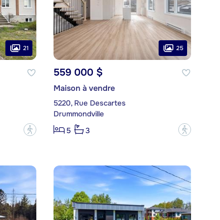
21
25
559 000 $
Maison à vendre
5220, Rue Descartes
Drummondville
?
?
5
3