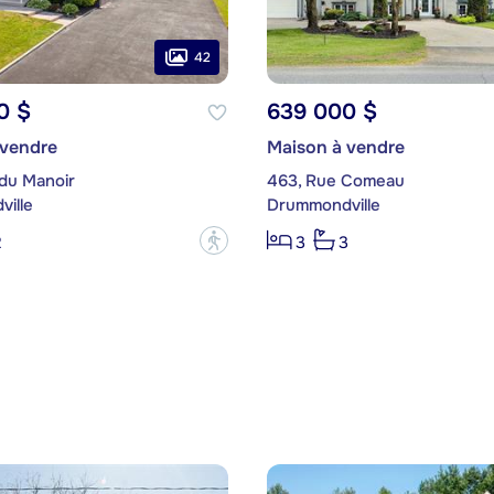
42
0 $
639 000 $
 vendre
Maison à vendre
 du Manoir
463, Rue Comeau
ille
Drummondville
?
2
3
3