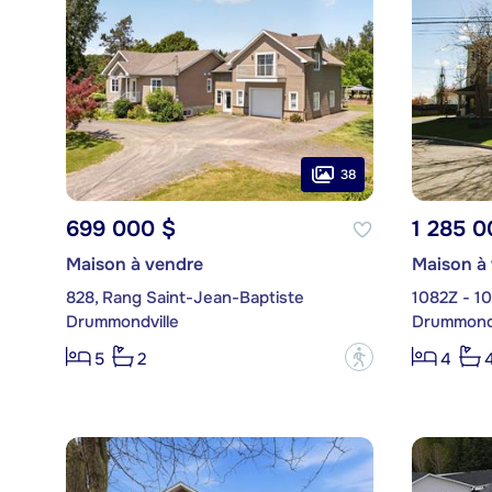
38
699 000 $
1 285 0
Maison à vendre
Maison à
828, Rang Saint-Jean-Baptiste
1082Z - 1
Drummondville
Drummondv
?
5
2
4