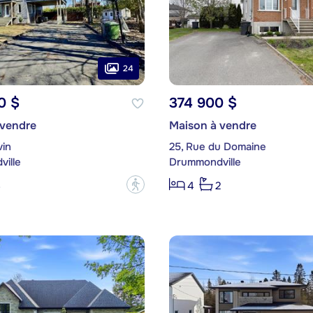
24
0 $
374 900 $
 vendre
Maison à vendre
vin
25, Rue du Domaine
ille
Drummondville
?
3
4
2