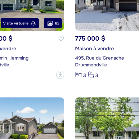
83
Visite virtuelle
00 $
775 000 $
 vendre
Maison à vendre
emin Hemming
495, Rue du Grenache
ille
Drummondville
?
3
3
3