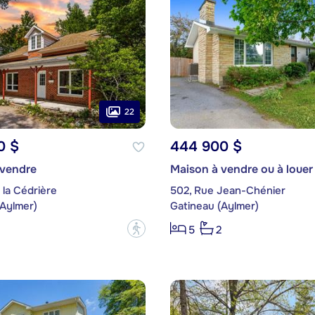
22
0 $
444 900 $
 vendre
Maison à vendre ou à louer
 la Cédrière
502, Rue Jean-Chénier
(Aylmer)
Gatineau (Aylmer)
?
5
2