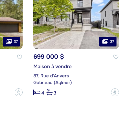
37
37
699 000 $
Maison à vendre
87, Rue d'Anvers
Gatineau (Aylmer)
?
?
4
3