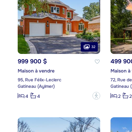
32
999 900 $
499 90
Maison à vendre
Maison à
95, Rue Félix-Leclerc
72, Rue de
Gatineau (Aylmer)
Gatineau 
?
4
4
2
2