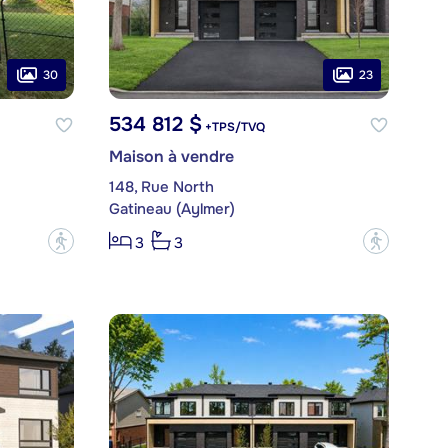
30
23
534 812 $
+TPS/TVQ
Maison à vendre
148, Rue North
Gatineau (Aylmer)
?
?
3
3