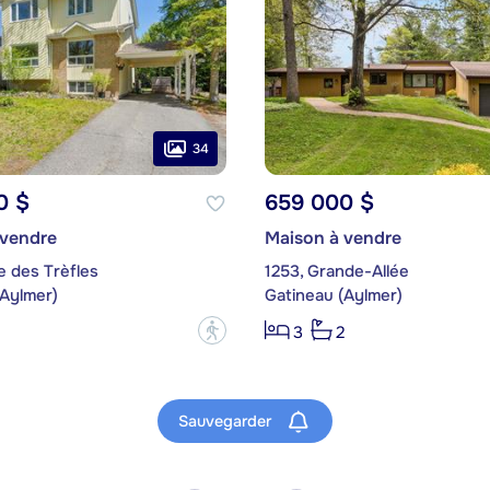
34
0 $
659 000 $
 vendre
Maison à vendre
e des Trèfles
1253, Grande-Allée
(Aylmer)
Gatineau (Aylmer)
?
3
2
Sauvegarder