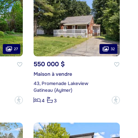
27
32
550 000 $
Maison à vendre
43, Promenade Lakeview
Gatineau (Aylmer)
?
?
4
3