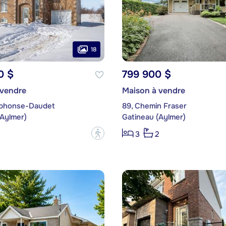
18
0 $
799 900 $
 vendre
Maison à vendre
lphonse-Daudet
89, Chemin Fraser
(Aylmer)
Gatineau (Aylmer)
?
3
2