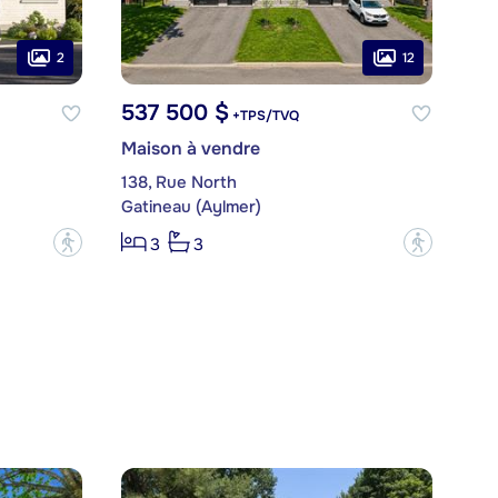
2
12
537 500 $
+TPS/TVQ
Maison à vendre
138, Rue North
Gatineau (Aylmer)
?
?
3
3