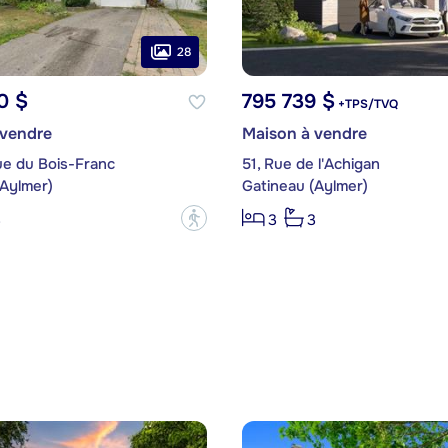
28
0 $
795 739 $
+TPS/TVQ
 vendre
Maison à vendre
ue du Bois-Franc
51, Rue de l'Achigan
(Aylmer)
Gatineau (Aylmer)
?
3
3
3