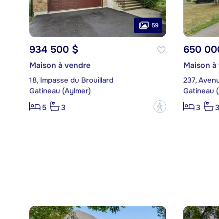
59
934 500 $
650 00
Maison à vendre
Maison à
18, Impasse du Brouillard
237, Aven
Gatineau (Aylmer)
Gatineau 
?
5
3
3