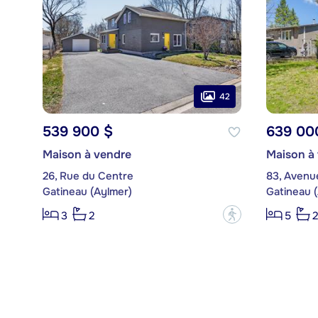
42
539 900 $
639 00
Maison à vendre
Maison à
26, Rue du Centre
83, Avenu
Gatineau (Aylmer)
Gatineau 
?
3
2
5
2