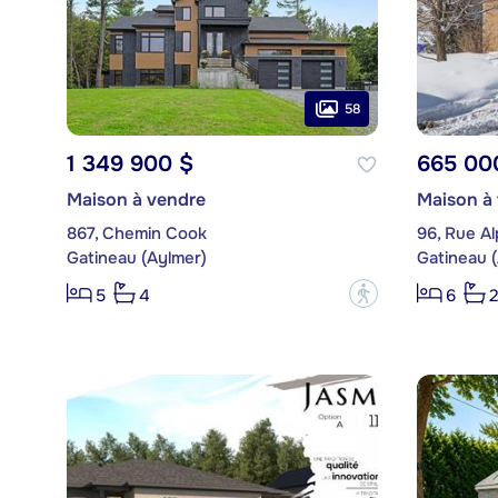
58
1 349 900 $
665 00
Maison à vendre
Maison à
867, Chemin Cook
96, Rue A
Gatineau (Aylmer)
Gatineau 
?
5
4
6
2