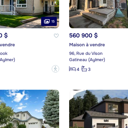
15
0 $
560 900 $
 vendre
Maison à vendre
rook
96, Rue du Vison
(Aylmer)
Gatineau (Aylmer)
?
4
3