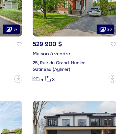
37
26
529 900 $
Maison à vendre
25, Rue du Grand-Hunier
Gatineau (Aylmer)
?
?
5
3