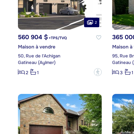
2
560 904 $
365 00
+TPS/TVQ
Maison à vendre
Maison à
50, Rue de l'Achigan
95, Rue B
Gatineau (Aylmer)
Gatineau 
?
2
1
3
1