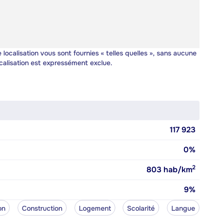
 localisation vous sont fournies « telles quelles », sans aucune
calisation est expressément exclue.
117 923
0%
2
803
hab/km
9%
on
Construction
Logement
Scolarité
Langue