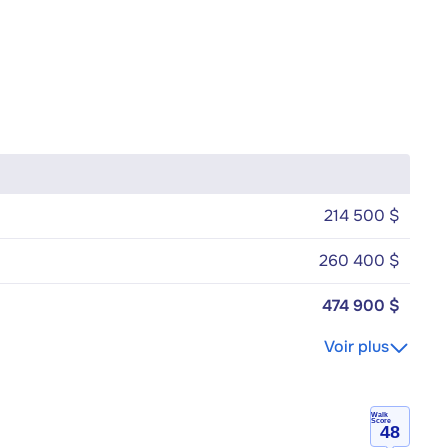
214 500 $
260 400 $
474 900 $
Voir plus
Walk
Score
48