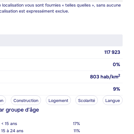
 localisation vous sont fournies « telles quelles », sans aucune
calisation est expressément exclue.
117 923
0%
2
803
hab/km
9%
on
Construction
Logement
Scolarité
Langue
ar groupe d'âge
< 15 ans
17%
15 à 24 ans
11%