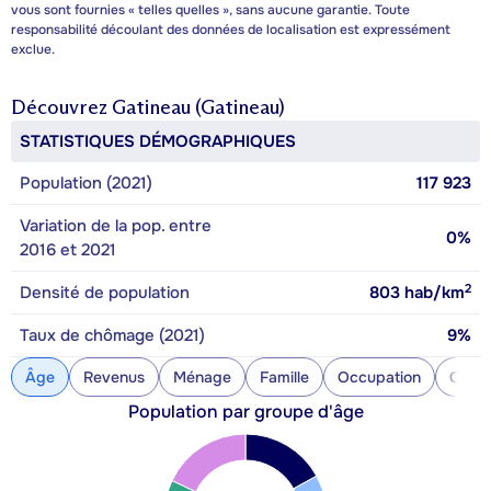
vous sont fournies « telles quelles », sans aucune garantie. Toute
responsabilité découlant des données de localisation est expressément
exclue.
Découvrez
Gatineau (Gatineau)
STATISTIQUES DÉMOGRAPHIQUES
Population (2021)
117 923
Variation de la pop. entre
0%
2016 et 2021
2
Densité de population
803
hab/km
Taux de chômage (2021)
9%
Âge
Revenus
Ménage
Famille
Occupation
Const
Population par groupe d'âge