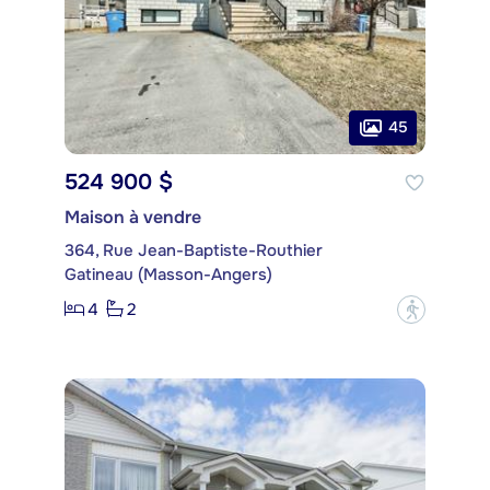
45
524 900 $
Maison à vendre
364, Rue Jean-Baptiste-Routhier
Gatineau (Masson-Angers)
4
2
?