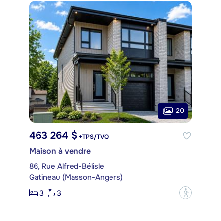
20
463 264 $
+TPS/TVQ
Maison à vendre
86, Rue Alfred-Bélisle
Gatineau (Masson-Angers)
3
3
?