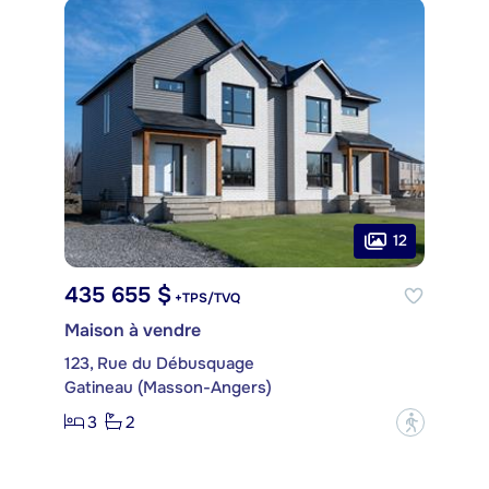
12
435 655 $
+TPS/TVQ
Maison à vendre
123, Rue du Débusquage
Gatineau (Masson-Angers)
3
2
?