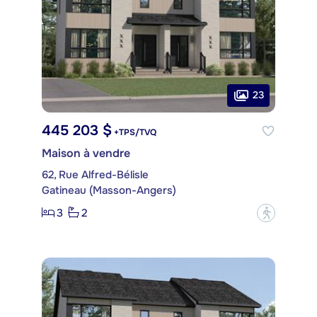
23
445 203 $
+TPS/TVQ
Maison à vendre
62, Rue Alfred-Bélisle
Gatineau (Masson-Angers)
3
2
?