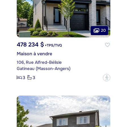
20
478 234 $
+TPS/TVQ
Maison à vendre
106, Rue Alfred-Bélisle
Gatineau (Masson-Angers)
3
3
?