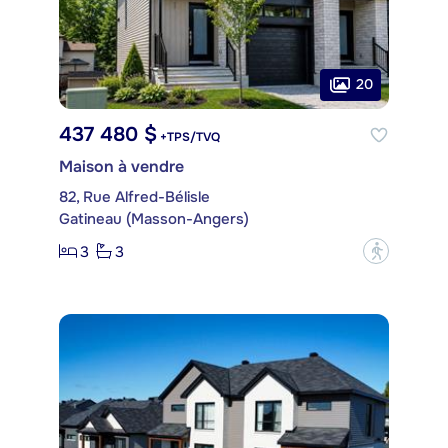
20
437 480 $
+TPS/TVQ
Maison à vendre
82, Rue Alfred-Bélisle
Gatineau (Masson-Angers)
3
3
?