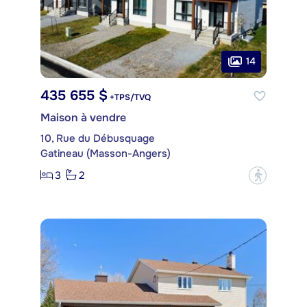
14
435 655 $
+TPS/TVQ
Maison à vendre
10, Rue du Débusquage
Gatineau (Masson-Angers)
3
2
?