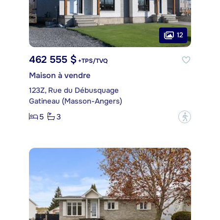
12
462 555 $
+TPS/TVQ
Maison à vendre
123Z, Rue du Débusquage
Gatineau (Masson-Angers)
5
3
?