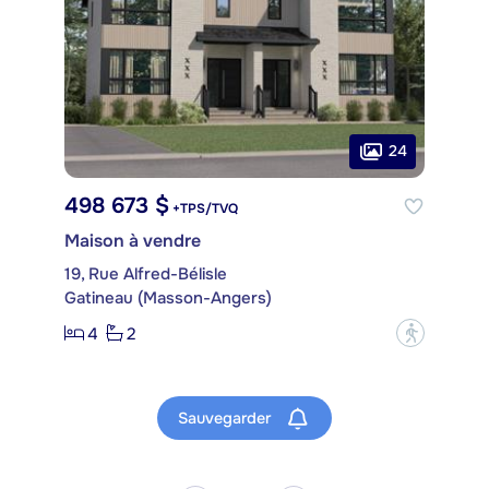
24
498 673 $
+TPS/TVQ
Maison à vendre
19, Rue Alfred-Bélisle
Gatineau (Masson-Angers)
4
2
?
Sauvegarder