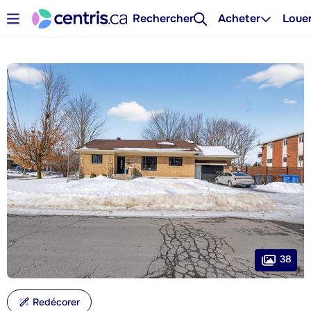
Rechercher
Acheter
Loue
38
Redécorer