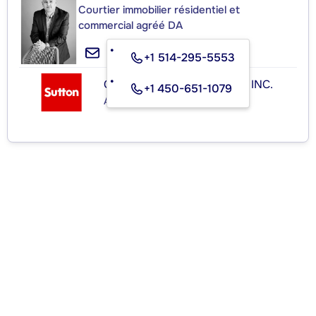
Courtier immobilier résidentiel et
commercial agréé DA
+1 514-295-5553
GROUPE SUTTON-ACTUEL INC.
+1 450-651-1079
Agence immobilière