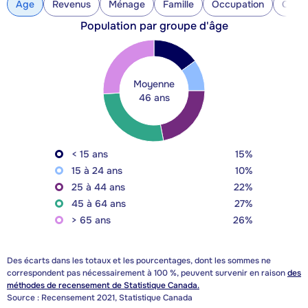
Âge
Revenus
Ménage
Famille
Occupation
Const
Population par groupe d'âge
Moyenne
46 ans
< 15 ans
15%
15 à 24 ans
10%
25 à 44 ans
22%
45 à 64 ans
27%
> 65 ans
26%
Des écarts dans les totaux et les pourcentages, dont les sommes ne
correspondent pas nécessairement à 100 %, peuvent survenir en raison
des
méthodes de recensement de Statistique Canada.
Source : Recensement 2021, Statistique Canada