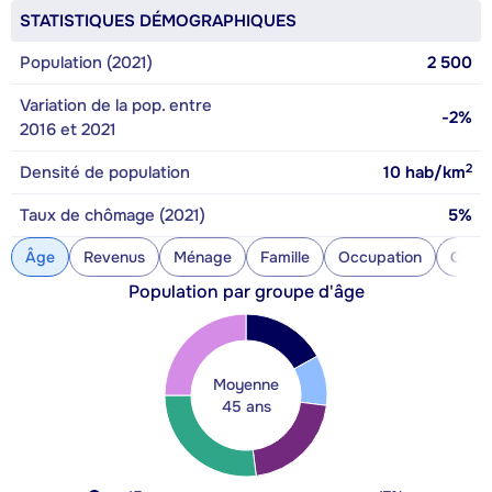
STATISTIQUES DÉMOGRAPHIQUES
Population (2021)
2 500
Variation de la pop. entre
-2%
2016 et 2021
2
Densité de population
10
hab/km
Taux de chômage (2021)
5%
Âge
Revenus
Ménage
Famille
Occupation
Const
Population par groupe d'âge
Moyenne
45 ans