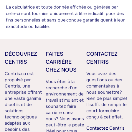
La calculatrice et toute donnée affichée ou générée par
celle-ci sont fournies uniquement à titre indicatif, pour des
fins personnelles et sans quelconque garantie quant à leur
exactitude ou fiabilité.
DÉCOUVREZ
FAITES
CONTACTEZ
CENTRIS
CARRIÈRE
CENTRIS
CHEZ NOUS
Centris.ca est
Vous avez des
propulsé par
questions ou des
Vous êtes à la
Centris, une
commentaires à
recherche d’un
entreprise offrant
nous soumettre?
environnement de
une vaste gamme
Rien de plus simple!
travail stimulant et
d’outils et de
Il suffit de remplir le
souhaitez faire
solutions
court formulaire
carrière chez
technologiques
conçu à cet effet.
nous? Nous avons
adaptés aux
peut-être le poste
Contactez Centris
besoins des
idéal pour vous.