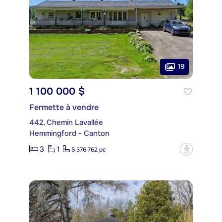
19
1 100 000 $
Fermette à vendre
442, Chemin Lavallée
Hemmingford - Canton
3
1
?
5 376 762 pc