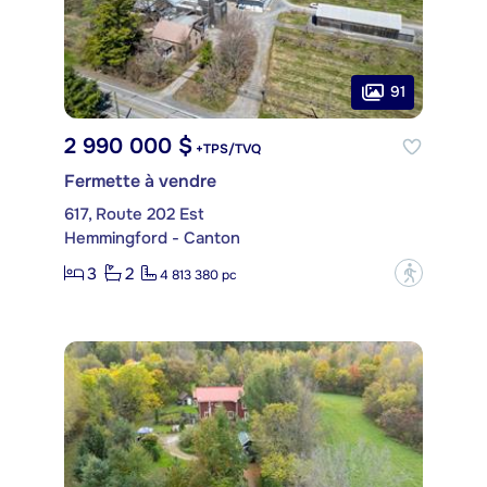
91
2 990 000 $
+TPS/TVQ
Fermette à vendre
617, Route 202 Est
Hemmingford - Canton
3
2
?
4 813 380 pc