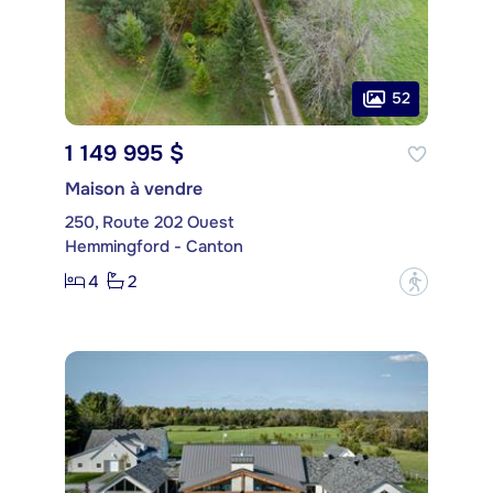
52
1 149 995 $
Maison à vendre
250, Route 202 Ouest
Hemmingford - Canton
4
2
?