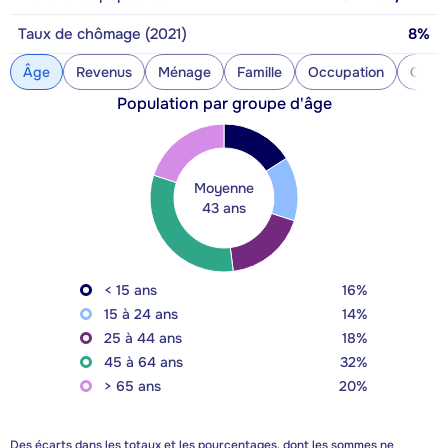
Taux de chômage (2021)
8%
Âge
Revenus
Ménage
Famille
Occupation
Const
Population par groupe d'âge
Moyenne
43 ans
< 15 ans
16%
15 à 24 ans
14%
25 à 44 ans
18%
45 à 64 ans
32%
> 65 ans
20%
Des écarts dans les totaux et les pourcentages, dont les sommes ne