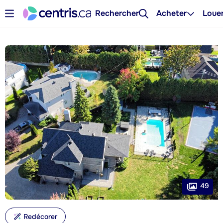
Rechercher
Acheter
Loue
49
Redécorer