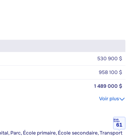
530 900 $
958 100 $
1 489 000 $
Voir plus
Walk
Score
61
tal, Parc, École primaire, École secondaire, Transport