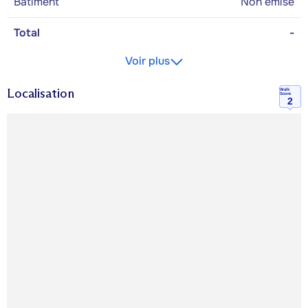
Bâtiment
Non émise
Total
-
Voir plus
Localisation
Walk
Score
2