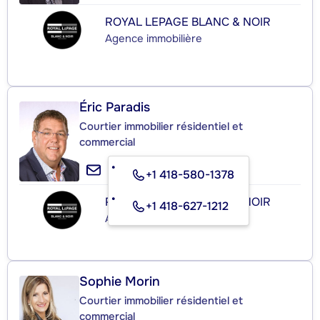
ROYAL LEPAGE BLANC & NOIR
Agence immobilière
Éric Paradis
Courtier immobilier résidentiel et
commercial
+1 418-580-1378
ROYAL LEPAGE BLANC & NOIR
+1 418-627-1212
Agence immobilière
Sophie Morin
Courtier immobilier résidentiel et
commercial