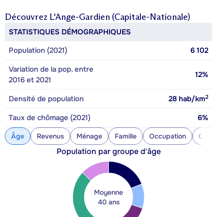
Découvrez
L'Ange-Gardien (Capitale-Nationale)
STATISTIQUES DÉMOGRAPHIQUES
Population (2021)
6 102
Variation de la pop. entre
12%
2016 et 2021
2
Densité de population
28
hab/km
Taux de chômage (2021)
6%
Âge
Revenus
Ménage
Famille
Occupation
Const
Population par groupe d'âge
Moyenne
40 ans