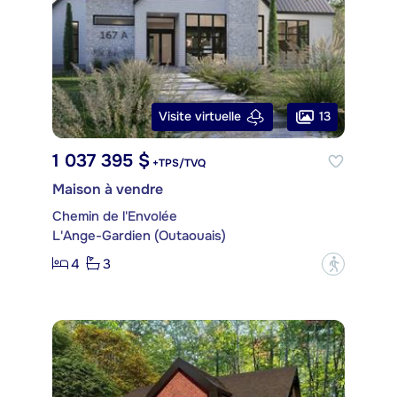
13
Visite virtuelle
1 037 395 $
+TPS/TVQ
Maison à vendre
Chemin de l'Envolée
L'Ange-Gardien (Outaouais)
4
3
?