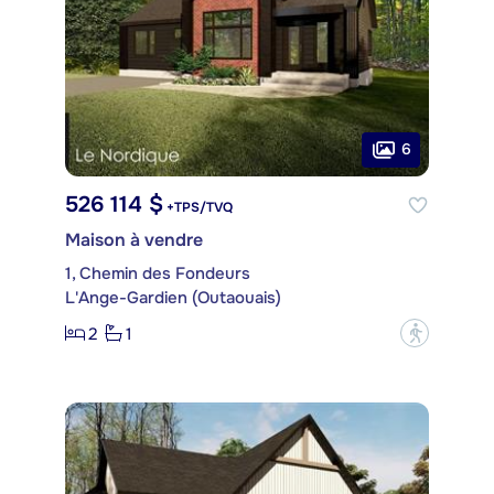
6
526 114 $
+TPS/TVQ
Maison à vendre
1, Chemin des Fondeurs
L'Ange-Gardien (Outaouais)
2
1
?