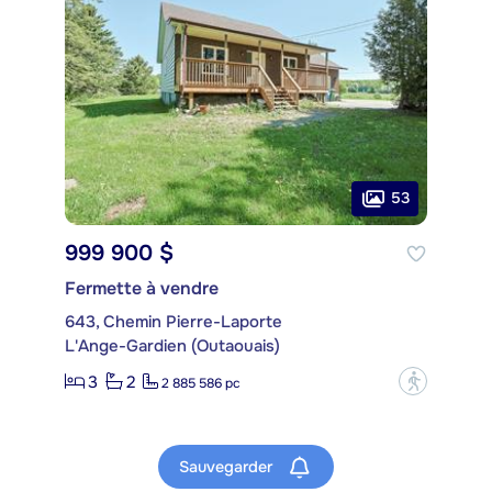
53
999 900 $
Fermette à vendre
643, Chemin Pierre-Laporte
L'Ange-Gardien (Outaouais)
3
2
?
2 885 586 pc
Sauvegarder