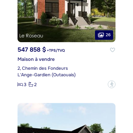
26
547 858 $
+TPS/TVQ
Maison à vendre
2, Chemin des Fondeurs
L'Ange-Gardien (Outaouais)
3
2
?