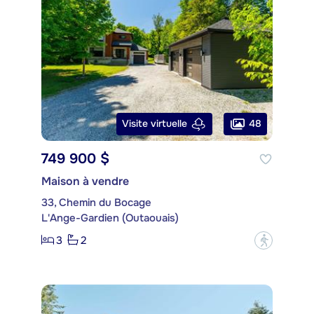
48
Visite virtuelle
749 900 $
Maison à vendre
33, Chemin du Bocage
L'Ange-Gardien (Outaouais)
3
2
?