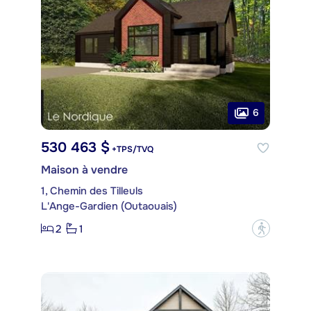
6
530 463 $
+TPS/TVQ
Maison à vendre
1, Chemin des Tilleuls
L'Ange-Gardien (Outaouais)
2
1
?