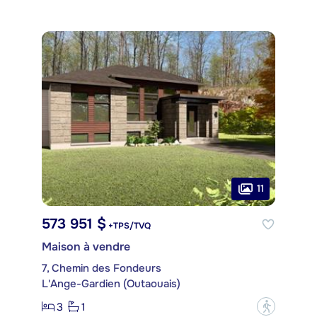
11
573 951 $
+TPS/TVQ
Maison à vendre
7, Chemin des Fondeurs
L'Ange-Gardien (Outaouais)
3
1
?