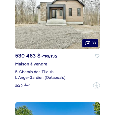
33
530 463 $
+TPS/TVQ
Maison à vendre
5, Chemin des Tilleuls
L'Ange-Gardien (Outaouais)
2
1
?