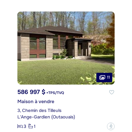
11
586 997 $
+TPS/TVQ
Maison à vendre
3, Chemin des Tilleuls
L'Ange-Gardien (Outaouais)
3
1
?