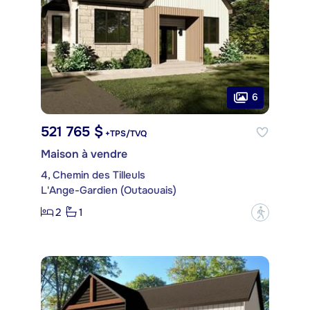
6
521 765 $
+TPS/TVQ
Maison à vendre
4, Chemin des Tilleuls
L'Ange-Gardien (Outaouais)
2
1
?