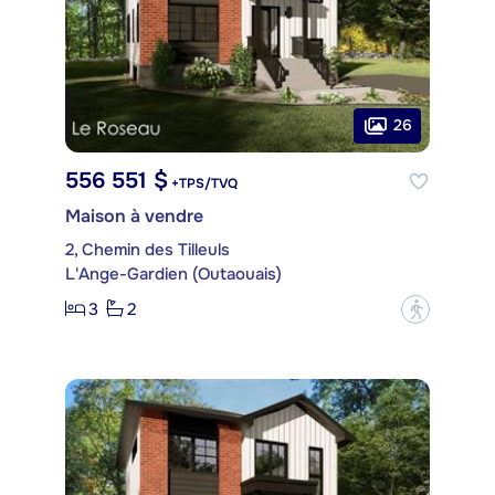
26
556 551 $
+TPS/TVQ
Maison à vendre
2, Chemin des Tilleuls
L'Ange-Gardien (Outaouais)
3
2
?