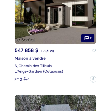
6
547 858 $
+TPS/TVQ
Maison à vendre
6, Chemin des Tilleuls
L'Ange-Gardien (Outaouais)
2
1
?