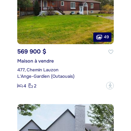
49
569 900 $
Maison à vendre
477, Chemin Lauzon
L'Ange-Gardien (Outaouais)
4
2
?