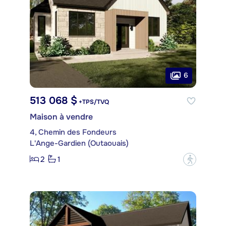
6
513 068 $
+TPS/TVQ
Maison à vendre
4, Chemin des Fondeurs
L'Ange-Gardien (Outaouais)
2
1
?