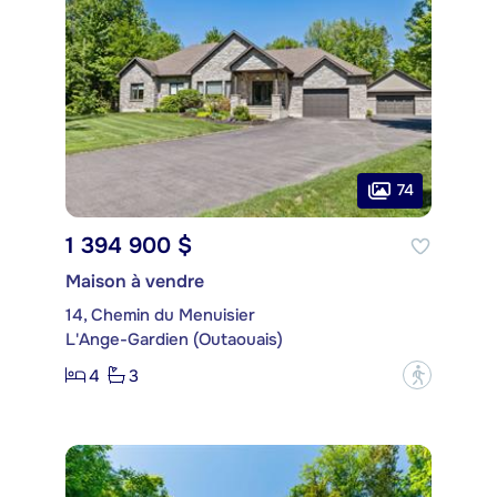
74
1 394 900 $
Maison à vendre
14, Chemin du Menuisier
L'Ange-Gardien (Outaouais)
4
3
?