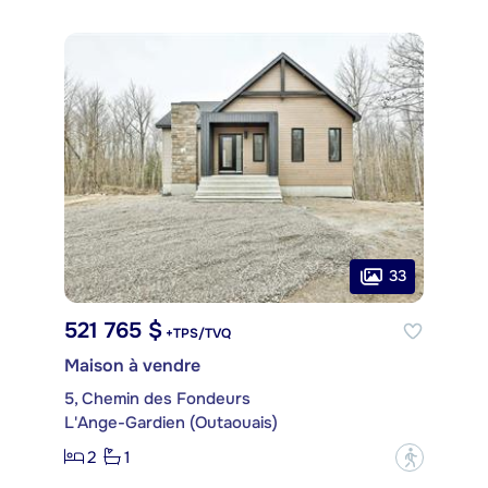
33
521 765 $
+TPS/TVQ
Maison à vendre
5, Chemin des Fondeurs
L'Ange-Gardien (Outaouais)
2
1
?