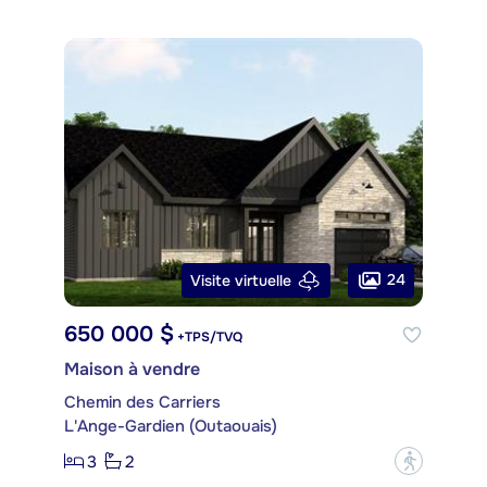
24
Visite virtuelle
650 000 $
+TPS/TVQ
Maison à vendre
Chemin des Carriers
L'Ange-Gardien (Outaouais)
3
2
?