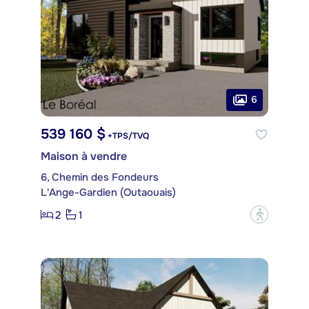
6
539 160 $
+TPS/TVQ
Maison à vendre
6, Chemin des Fondeurs
L'Ange-Gardien (Outaouais)
2
1
?