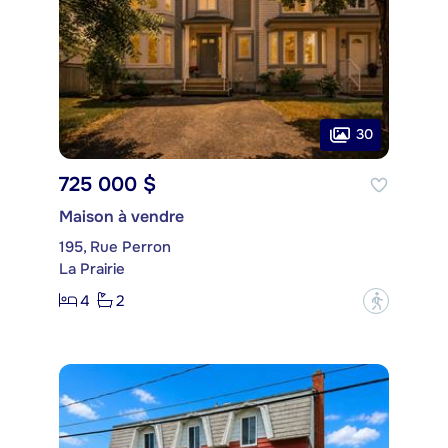
30
725 000 $
Maison à vendre
195, Rue Perron
La Prairie
4
2
?