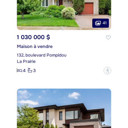
41
1 030 000 $
Maison à vendre
132, boulevard Pompidou
La Prairie
4
3
?