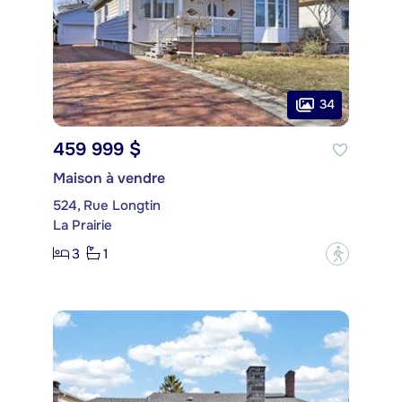
34
459 999 $
Maison à vendre
524, Rue Longtin
La Prairie
3
1
?