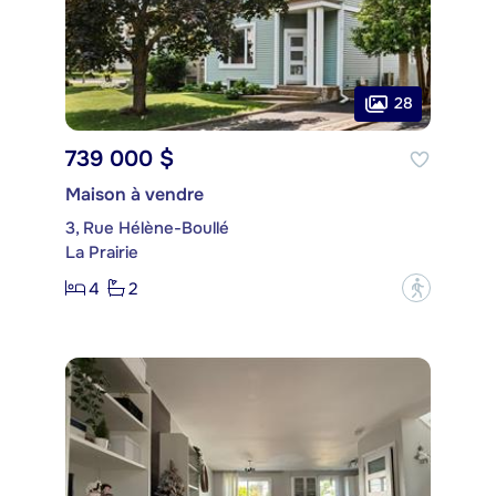
28
739 000 $
Maison à vendre
3, Rue Hélène-Boullé
La Prairie
4
2
?