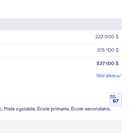
222 000 $
315 100 $
537 100 $
Voir plus
Walk
Score
67
 Piste cyclable, École primaire, École secondaire,