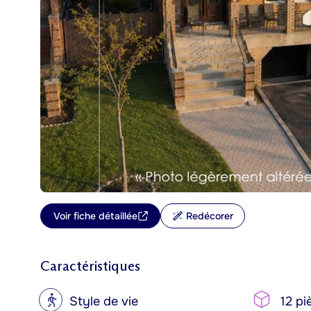
Voir fiche détaillée
Redécorer
Caractéristiques
?
Style de vie
12 pi