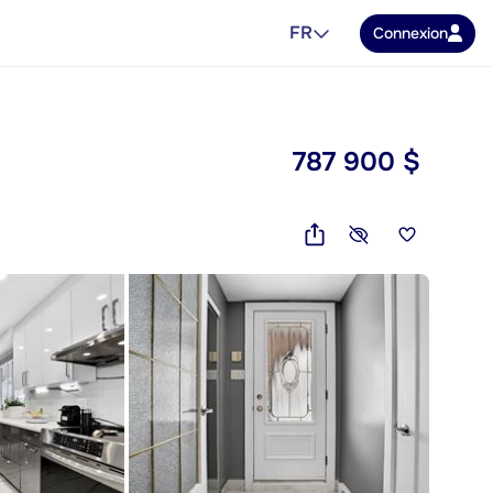
FR
Connexion
787 900 $