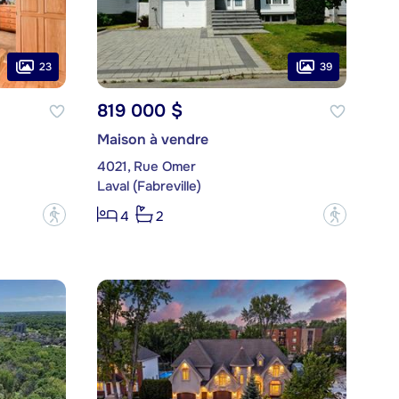
23
39
819 000 $
Maison à vendre
4021, Rue Omer
Laval (Fabreville)
?
?
4
2