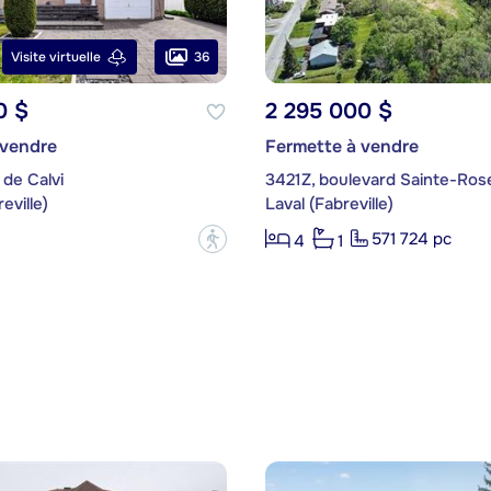
36
Visite virtuelle
0 $
2 295 000 $
 vendre
Fermette à vendre
de Calvi
3421Z, boulevard Sainte-Ros
eville)
Laval (Fabreville)
571 724 pc
?
4
1