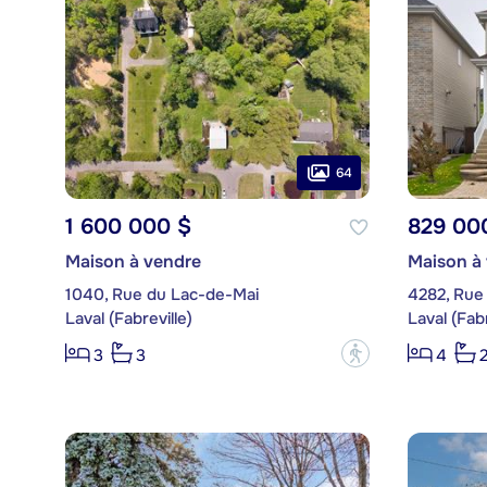
64
1 600 000 $
829 00
Maison à vendre
Maison à
1040, Rue du Lac-de-Mai
4282, Rue
Laval (Fabreville)
Laval (Fabr
?
3
3
4