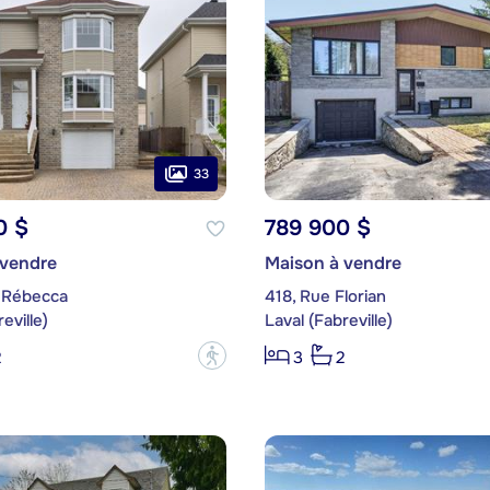
33
0 $
789 900 $
 vendre
Maison à vendre
 Rébecca
418, Rue Florian
eville)
Laval (Fabreville)
?
2
3
2