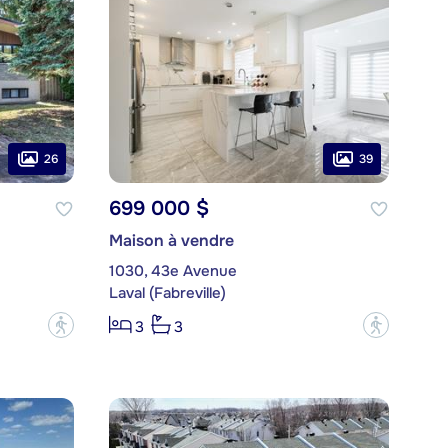
26
39
699 000 $
Maison à vendre
1030, 43e Avenue
Laval (Fabreville)
?
?
3
3