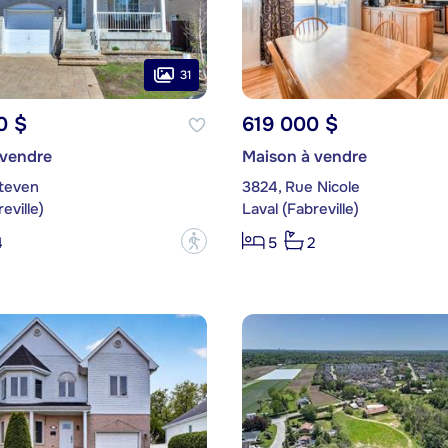
31
0 $
619 000 $
 vendre
Maison à vendre
Steven
3824, Rue Nicole
eville)
Laval (Fabreville)
?
4
5
2