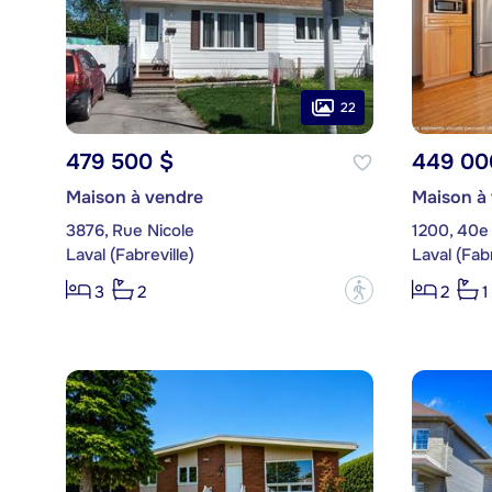
22
479 500 $
449 00
Maison à vendre
Maison à
3876, Rue Nicole
1200, 40e
Laval (Fabreville)
Laval (Fabr
?
3
2
2
1