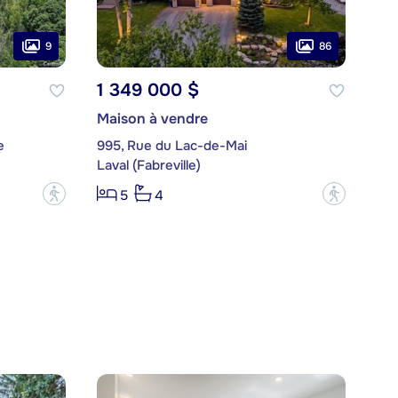
9
86
1 349 000 $
Maison à vendre
e
995, Rue du Lac-de-Mai
Laval (Fabreville)
?
?
5
4