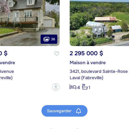
36
0 $
2 295 000 $
 vendre
Maison à vendre
 Avenue
3421, boulevard Sainte-Rose
eville)
Laval (Fabreville)
?
4
1
Sauvegarder