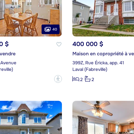
40
0 $
400 000 $
 vendre
Maison en copropriété à v
 Avenue
399Z, Rue Éricka, app. 41
eville)
Laval (Fabreville)
?
2
2