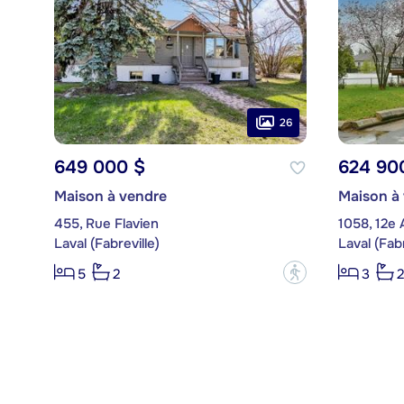
26
649 000 $
624 90
Maison à vendre
Maison à
455, Rue Flavien
1058, 12e
Laval (Fabreville)
Laval (Fabr
?
5
2
3
2