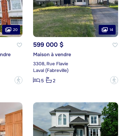
20
14
599 000 $
endre
Maison à vendre
3308, Rue Flavie
Laval (Fabreville)
?
?
5
2