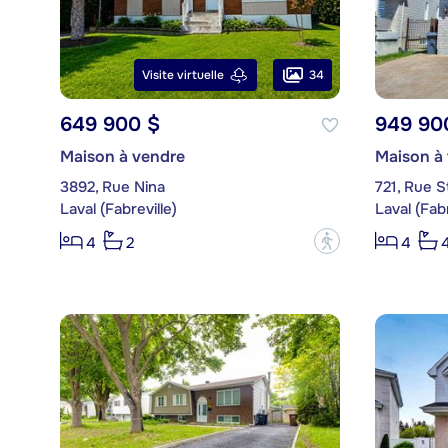
34
Visite virtuelle
649 900 $
949 90
Maison à vendre
Maison à
3892, Rue Nina
721, Rue 
Laval (Fabreville)
Laval (Fabr
?
4
2
4