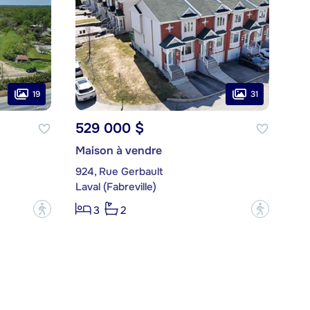
19
31
529 000 $
Maison à vendre
924, Rue Gerbault
Laval (Fabreville)
?
?
3
2