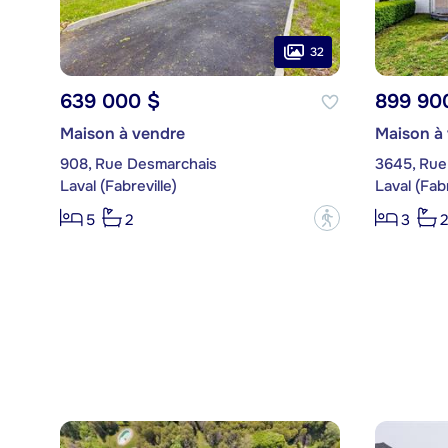
32
639 000 $
899 90
Maison à vendre
Maison à
908, Rue Desmarchais
3645, Rue 
Laval (Fabreville)
Laval (Fabr
?
5
2
3
2