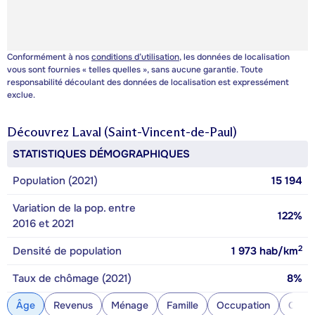
Conformément à nos
conditions d’utilisation
, les données de localisation
vous sont fournies « telles quelles », sans aucune garantie. Toute
responsabilité découlant des données de localisation est expressément
exclue.
Découvrez
Laval (Saint-Vincent-de-Paul)
STATISTIQUES DÉMOGRAPHIQUES
Population (2021)
15 194
Variation de la pop. entre
122%
2016 et 2021
2
Densité de population
1 973
hab/km
Taux de chômage (2021)
8%
Âge
Revenus
Ménage
Famille
Occupation
Const