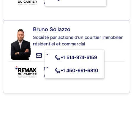
Agence immobilière
Bruno Sollazzo
Société par actions d'un courtier immobilier
résidentiel et commercial
+1 514-974-6159
RE/MAX DU CARTIER INC.
+1 450-661-6810
Agence immobilière