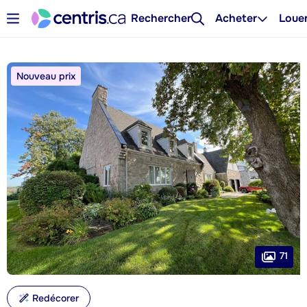
Rechercher
Acheter
Loue
Nouveau prix
71
Redécorer