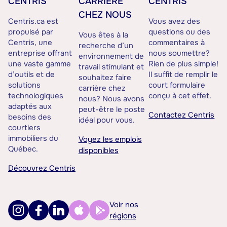
CENTRIS
CARRIÈRE
CENTRIS
CHEZ NOUS
Centris.ca est
Vous avez des
propulsé par
questions ou des
Vous êtes à la
Centris, une
commentaires à
recherche d’un
entreprise offrant
nous soumettre?
environnement de
une vaste gamme
Rien de plus simple!
travail stimulant et
d’outils et de
Il suffit de remplir le
souhaitez faire
solutions
court formulaire
carrière chez
technologiques
conçu à cet effet.
nous? Nous avons
adaptés aux
peut-être le poste
Contactez Centris
besoins des
idéal pour vous.
courtiers
immobiliers du
Voyez les emplois
Québec.
disponibles
Découvrez Centris
Voir nos
régions