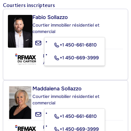
Courtiers inscripteurs
Fabio Sollazzo
Courtier immobilier résidentiel et
commercial
+1 450-661-6810
RE/MAX DU CARTIER INC.
+1 450-669-3999
Agence immobilière
Maddalena Sollazzo
Courtier immobilier résidentiel et
commercial
+1 450-661-6810
RE/MAX DU CARTIER INC.
+1 450-669-3999