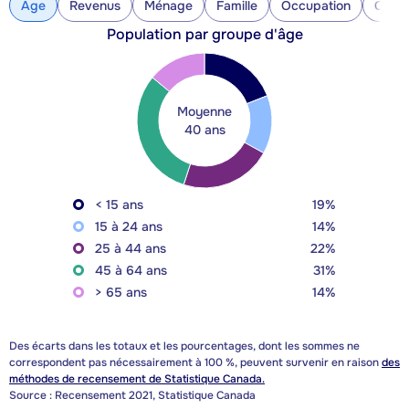
Âge
Revenus
Ménage
Famille
Occupation
Const
Population par groupe d'âge
Moyenne
40 ans
< 15 ans
19%
15 à 24 ans
14%
25 à 44 ans
22%
45 à 64 ans
31%
> 65 ans
14%
Des écarts dans les totaux et les pourcentages, dont les sommes ne
correspondent pas nécessairement à 100 %, peuvent survenir en raison
des
méthodes de recensement de Statistique Canada.
Source : Recensement 2021, Statistique Canada