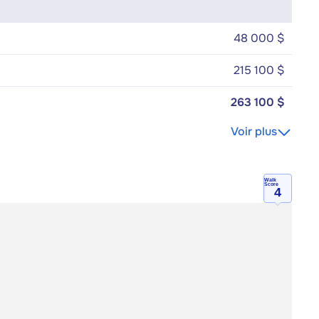
48 000 $
215 100 $
263 100 $
Voir plus
Walk
Score
4