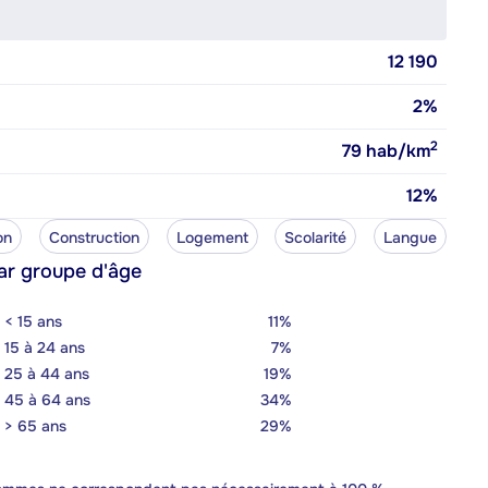
12 190
2%
2
79
hab/km
12%
on
Construction
Logement
Scolarité
Langue
ar groupe d'âge
< 15 ans
11%
15 à 24 ans
7%
25 à 44 ans
19%
45 à 64 ans
34%
> 65 ans
29%