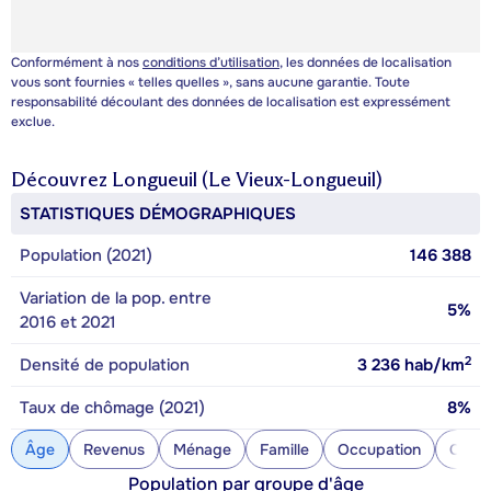
Conformément à nos
conditions d’utilisation
, les données de localisation
vous sont fournies « telles quelles », sans aucune garantie. Toute
responsabilité découlant des données de localisation est expressément
exclue.
Découvrez
Longueuil (Le Vieux-Longueuil)
STATISTIQUES DÉMOGRAPHIQUES
Population (2021)
146 388
Variation de la pop. entre
5%
2016 et 2021
2
Densité de population
3 236
hab/km
Taux de chômage (2021)
8%
Âge
Revenus
Ménage
Famille
Occupation
Const
Population par groupe d'âge