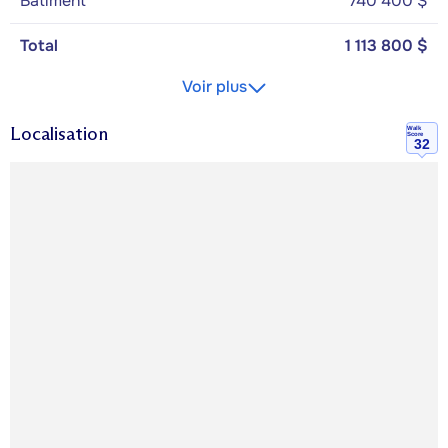
Bâtiment
740 400 $
Total
1 113 800 $
Voir plus
Localisation
Walk
Score
32