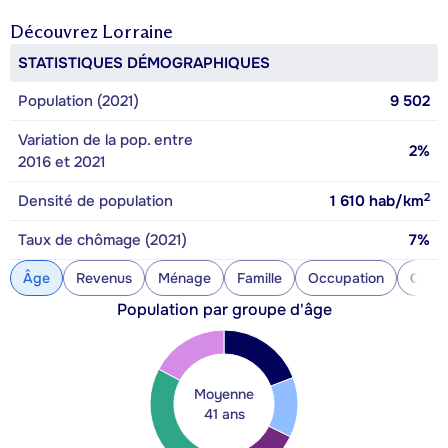
Découvrez
Lorraine
STATISTIQUES DÉMOGRAPHIQUES
Population (2021)
9 502
Variation de la pop. entre
2%
2016 et 2021
2
Densité de population
1 610
hab/km
Taux de chômage (2021)
7%
Âge
Revenus
Ménage
Famille
Occupation
Const
Population par groupe d'âge
Moyenne
41 ans