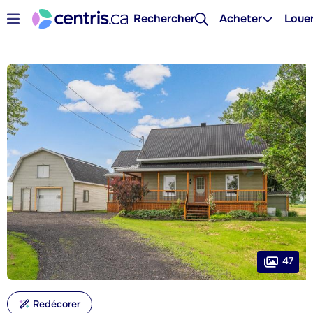
Rechercher
Acheter
Loue
47
Redécorer