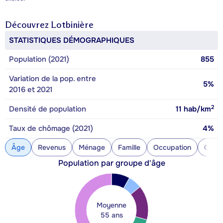
Découvrez
Lotbinière
STATISTIQUES DÉMOGRAPHIQUES
Population (2021)
855
Variation de la pop. entre
5%
2016 et 2021
2
Densité de population
11
hab/km
Taux de chômage (2021)
4%
Âge
Revenus
Ménage
Famille
Occupation
Const
Population par groupe d'âge
Moyenne
55 ans