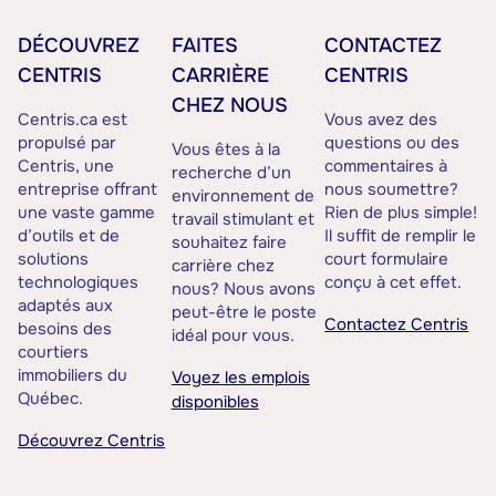
DÉCOUVREZ
FAITES
CONTACTEZ
CENTRIS
CARRIÈRE
CENTRIS
CHEZ NOUS
Centris.ca est
Vous avez des
propulsé par
questions ou des
Vous êtes à la
Centris, une
commentaires à
recherche d’un
entreprise offrant
nous soumettre?
environnement de
une vaste gamme
Rien de plus simple!
travail stimulant et
d’outils et de
Il suffit de remplir le
souhaitez faire
solutions
court formulaire
carrière chez
technologiques
conçu à cet effet.
nous? Nous avons
adaptés aux
peut-être le poste
Contactez Centris
besoins des
idéal pour vous.
courtiers
immobiliers du
Voyez les emplois
Québec.
disponibles
Découvrez Centris