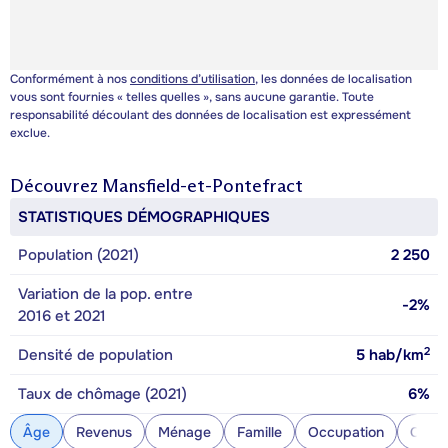
Conformément à nos
conditions d’utilisation
, les données de localisation
vous sont fournies « telles quelles », sans aucune garantie. Toute
responsabilité découlant des données de localisation est expressément
exclue.
Découvrez
Mansfield-et-Pontefract
STATISTIQUES DÉMOGRAPHIQUES
Population (2021)
2 250
Variation de la pop. entre
-2%
2016 et 2021
2
Densité de population
5
hab/km
Taux de chômage (2021)
6%
Âge
Revenus
Ménage
Famille
Occupation
Const