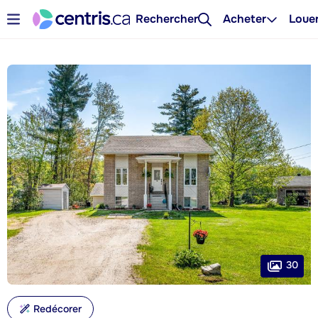
Rechercher
Acheter
Loue
30
Redécorer