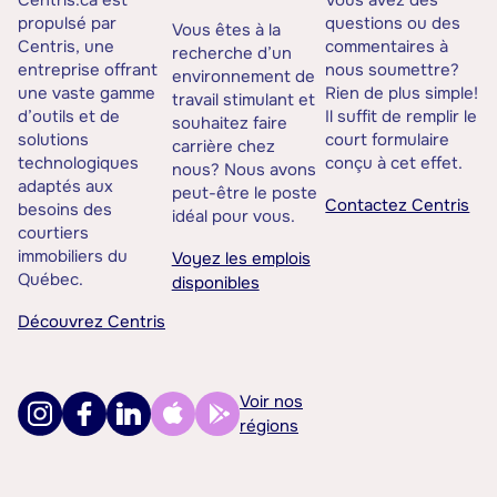
Centris.ca est
Vous avez des
propulsé par
questions ou des
Vous êtes à la
Centris, une
commentaires à
recherche d’un
entreprise offrant
nous soumettre?
environnement de
une vaste gamme
Rien de plus simple!
travail stimulant et
d’outils et de
Il suffit de remplir le
souhaitez faire
solutions
court formulaire
carrière chez
technologiques
conçu à cet effet.
nous? Nous avons
adaptés aux
peut-être le poste
Contactez Centris
besoins des
idéal pour vous.
courtiers
immobiliers du
Voyez les emplois
Québec.
disponibles
Découvrez Centris
Voir nos
régions