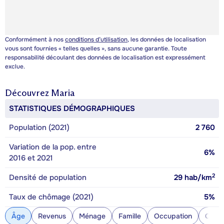
Conformément à nos
conditions d’utilisation
, les données de localisation
vous sont fournies « telles quelles », sans aucune garantie. Toute
responsabilité découlant des données de localisation est expressément
exclue.
Découvrez
Maria
STATISTIQUES DÉMOGRAPHIQUES
Population (2021)
2 760
Variation de la pop. entre
6%
2016 et 2021
2
Densité de population
29
hab/km
Taux de chômage (2021)
5%
Âge
Revenus
Ménage
Famille
Occupation
Const