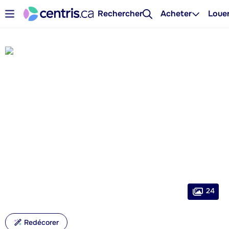
Rechercher
Acheter
Loue
24
Redécorer