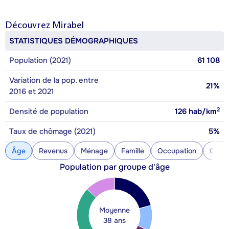
Découvrez
Mirabel
STATISTIQUES DÉMOGRAPHIQUES
Population (2021)
61 108
Variation de la pop. entre
21%
2016 et 2021
2
Densité de population
126
hab/km
Taux de chômage (2021)
5%
Âge
Revenus
Ménage
Famille
Occupation
Const
Population par groupe d'âge
Moyenne
38 ans