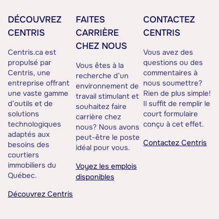
DÉCOUVREZ
FAITES
CONTACTEZ
CENTRIS
CARRIÈRE
CENTRIS
CHEZ NOUS
Centris.ca est
Vous avez des
propulsé par
questions ou des
Vous êtes à la
Centris, une
commentaires à
recherche d’un
entreprise offrant
nous soumettre?
environnement de
une vaste gamme
Rien de plus simple!
travail stimulant et
d’outils et de
Il suffit de remplir le
souhaitez faire
solutions
court formulaire
carrière chez
technologiques
conçu à cet effet.
nous? Nous avons
adaptés aux
peut-être le poste
Contactez Centris
besoins des
idéal pour vous.
courtiers
immobiliers du
Voyez les emplois
Québec.
disponibles
Découvrez Centris