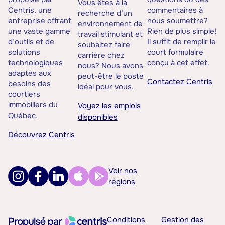
Vous êtes à la
Centris, une
commentaires à
recherche d’un
entreprise offrant
nous soumettre?
environnement de
une vaste gamme
Rien de plus simple!
travail stimulant et
d’outils et de
Il suffit de remplir le
souhaitez faire
solutions
court formulaire
carrière chez
technologiques
conçu à cet effet.
nous? Nous avons
adaptés aux
peut-être le poste
Contactez Centris
besoins des
idéal pour vous.
courtiers
immobiliers du
Voyez les emplois
Québec.
disponibles
Découvrez Centris
Voir nos
régions
Conditions
Gestion des