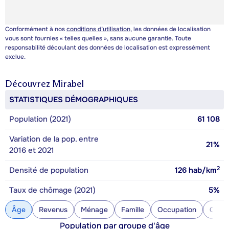
Conformément à nos
conditions d’utilisation
, les données de localisation
vous sont fournies « telles quelles », sans aucune garantie. Toute
responsabilité découlant des données de localisation est expressément
exclue.
Découvrez
Mirabel
STATISTIQUES DÉMOGRAPHIQUES
Population (2021)
61 108
Variation de la pop. entre
21%
2016 et 2021
2
Densité de population
126
hab/km
Taux de chômage (2021)
5%
Âge
Revenus
Ménage
Famille
Occupation
Const
Population par groupe d'âge