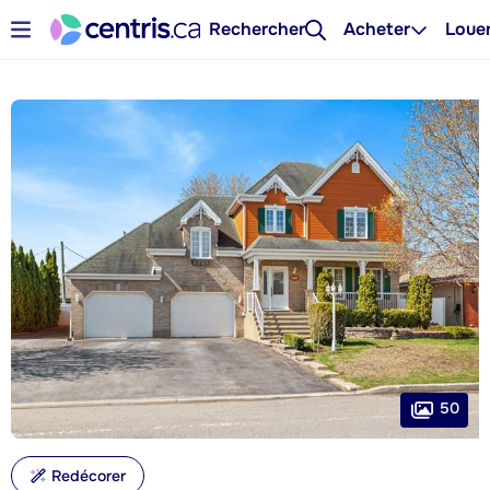
Rechercher
Acheter
Loue
50
Redécorer