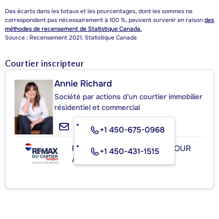
Des écarts dans les totaux et les pourcentages, dont les sommes ne
correspondent pas nécessairement à 100 %, peuvent survenir en raison
des
méthodes de recensement de Statistique Canada.
Source : Recensement 2021, Statistique Canada
Courtier inscripteur
Annie Richard
Société par actions d'un courtier immobilier
résidentiel et commercial
+1 450-675-0968
RE/MAX DU CARTIER BONJOUR
+1 450-431-1515
Agence immobilière