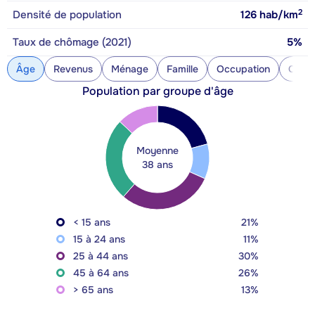
2
Densité de population
126
hab/km
Taux de chômage (2021)
5%
Âge
Revenus
Ménage
Famille
Occupation
Const
Population par groupe d'âge
Moyenne
38 ans
< 15 ans
21%
15 à 24 ans
11%
25 à 44 ans
30%
45 à 64 ans
26%
> 65 ans
13%