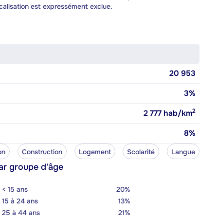
calisation est expressément exclue.
20 953
3%
2
2 777
hab/km
8%
on
Construction
Logement
Scolarité
Langue
ar groupe d'âge
< 15 ans
20%
15 à 24 ans
13%
25 à 44 ans
21%