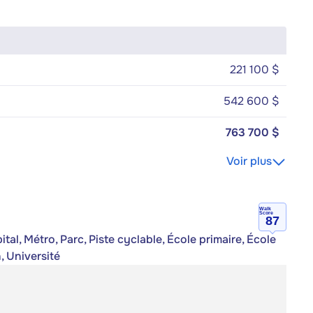
221 100 $
542 600 $
763 700 $
Voir plus
Walk
Score
87
al, Métro, Parc, Piste cyclable, École primaire, École
, Université