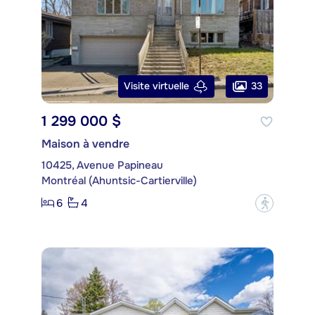
33
Visite virtuelle
1 299 000 $
Maison à vendre
10425, Avenue Papineau
Montréal (Ahuntsic-Cartierville)
6
4
?