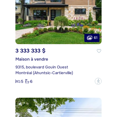
61
3 333 333 $
Maison à vendre
9315, boulevard Gouin Ouest
Montréal (Ahuntsic-Cartierville)
5
6
?