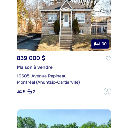
30
839 000 $
Maison à vendre
10605, Avenue Papineau
Montréal (Ahuntsic-Cartierville)
5
2
?