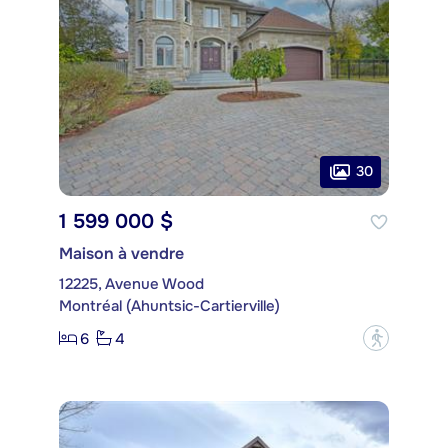
30
1 599 000 $
Maison à vendre
12225, Avenue Wood
Montréal (Ahuntsic-Cartierville)
6
4
?