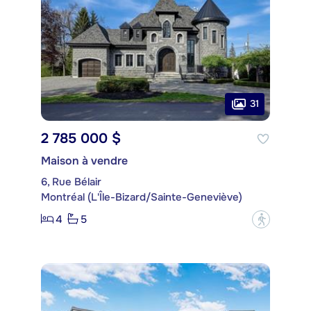
31
2 785 000 $
Maison à vendre
6, Rue Bélair
Montréal (L'Île-Bizard/Sainte-Geneviève)
4
5
?