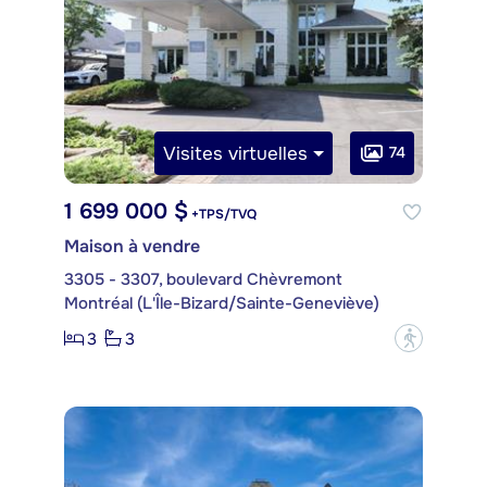
Visites virtuelles
74
1 699 000 $
+TPS/TVQ
Maison à vendre
3305 - 3307, boulevard Chèvremont
Montréal (L'Île-Bizard/Sainte-Geneviève)
3
3
?